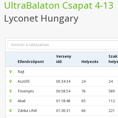
UltraBalaton Csapat 4-13
Lyconet Hungary
Search
Verseny
Szak
Ellenőrzőpont
idő
Helyezés
hely
Rajt
Aszófő
00:34:34
24
24
Fövenyes
00:58:54
76
589
Akali
01:18:48
65
112
Zánka UNK
01:36:31
66
221