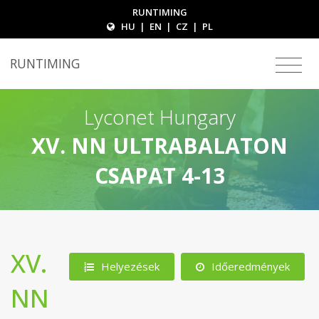
RUNTIMING
HU
|
EN
|
CZ
|
PL
RUNTIMING
Lyconet Hungary
XV. NN ULTRABALATON
CSAPAT 4-13
XV.
Helyezések
Időeredmények
NN