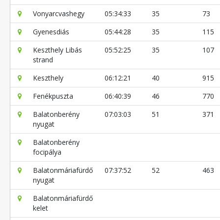
Vonyarcvashegy
05:34:33
35
73
Gyenesdiás
05:44:28
35
115
Keszthely Libás
05:52:25
35
107
strand
Keszthely
06:12:21
40
915
Fenékpuszta
06:40:39
46
770
Balatonberény
07:03:03
51
371
nyugat
Balatonberény
focipálya
Balatonmáriafürdő
07:37:52
52
463
nyugat
Balatonmáriafürdő
kelet