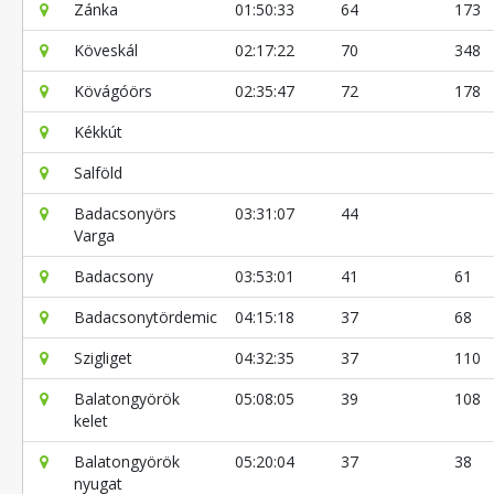
Zánka
01:50:33
64
173
Köveskál
02:17:22
70
348
Kövágóörs
02:35:47
72
178
Kékkút
Salföld
Badacsonyörs
03:31:07
44
Varga
Badacsony
03:53:01
41
61
Badacsonytördemic
04:15:18
37
68
Szigliget
04:32:35
37
110
Balatongyörök
05:08:05
39
108
kelet
Balatongyörök
05:20:04
37
38
nyugat