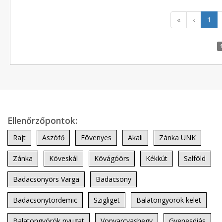
«
‹
1
Ellenőrzőpontok:
Rajt
Aszófő
Fövenyes
Akali
Zánka UNK
Zánka
Köveskál
Kövágóörs
Kékkút
Salföld
Badacsonyörs Varga
Badacsony
Badacsonytördemic
Szigliget
Balatongyörök kelet
Balatongyörök nyugat
Vonyarcvashegy
Gyenesdiás