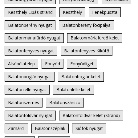
Keszthely Libás strand
Keszthely
Fenékpuszta
Balatonberény nyugat
Balatonberény focipálya
Balatonmáriafürdő nyugat
Balatonmáriafürdő kelet
Balatonfenyves nyugat
Balatonfenyves Kikötő
Alsóbélatelep
Fonyód
Fonyódliget
Balatonboglár nyugat
Balatonboglár kelet
Balatonlelle nyugat
Balatonlelle kelet
Balatonszemes
Balatonszárszó
Balatonföldvár nyugat
Balatonföldvár kelet (Strand)
Zamárdi
Balatonszéplak
Siófok nyugat