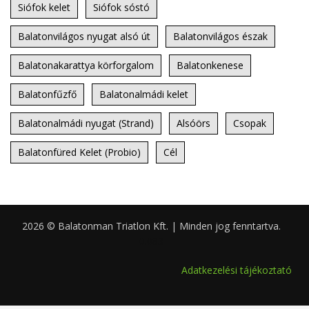
Siófok kelet
Siófok sóstó
Balatonvilágos nyugat alsó út
Balatonvilágos észak
Balatonakarattya körforgalom
Balatonkenese
Balatonfűzfő
Balatonalmádi kelet
Balatonalmádi nyugat (Strand)
Alsóörs
Csopak
Balatonfüred Kelet (Probio)
Cél
2026 © Balatonman Triatlon Kft. | Minden jog fenntartva.
0.083
Adatkezelési tájékoztató