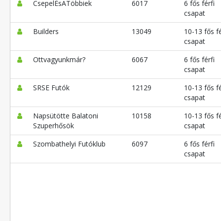
CsepelÉsATöbbiek
6017
6 fős férfi
csapat
Builders
13049
10-13 fős fé
csapat
Ottvagyunkmár?
6067
6 fős férfi
csapat
SRSE Futók
12129
10-13 fős fé
csapat
Napsütötte Balatoni
10158
10-13 fős fé
Szuperhősök
csapat
Szombathelyi Futóklub
6097
6 fős férfi
csapat