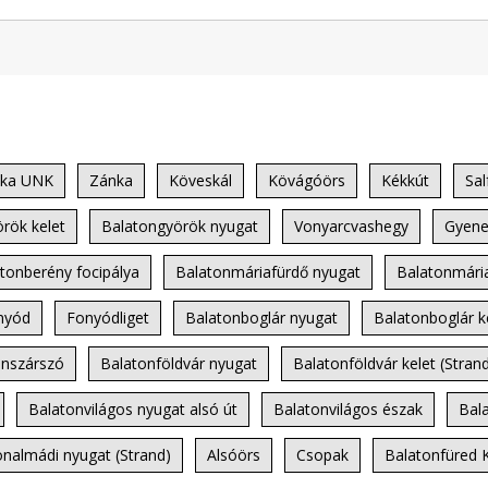
ka UNK
Zánka
Köveskál
Kövágóörs
Kékkút
Sal
rök kelet
Balatongyörök nyugat
Vonyarcvashegy
Gyene
tonberény focipálya
Balatonmáriafürdő nyugat
Balatonmária
nyód
Fonyódliget
Balatonboglár nyugat
Balatonboglár k
onszárszó
Balatonföldvár nyugat
Balatonföldvár kelet (Stran
Balatonvilágos nyugat alsó út
Balatonvilágos észak
Bal
onalmádi nyugat (Strand)
Alsóörs
Csopak
Balatonfüred K