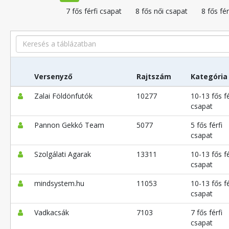
7 fős férfi csapat
8 fős női csapat
8 fős fér
Search
Versenyző
Rajtszám
Kategória
Zalai Földönfutók
10277
10-13 fős fé
csapat
Pannon Gekkó Team
5077
5 fős férfi
csapat
Szolgálati Agarak
13311
10-13 fős fé
csapat
mindsystem.hu
11053
10-13 fős fé
csapat
Vadkacsák
7103
7 fős férfi
csapat