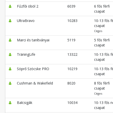
Fűzfői öböl 2
6039
6 fős férfi
csapat
UltraBravo
10283
10-13 fős fé
csapat
Céges
Marci és tanítványai
5119
5 fős férfi
csapat
TräningLife
13322
10-13 fős fé
csapat
Söprő Szöcske PRO
10219
10-13 fős fé
csapat
Cushman & Wakefield
8020
8 fős férfi
csapat
Céges
Balcsigák
10034
10-13 fős n
csapat