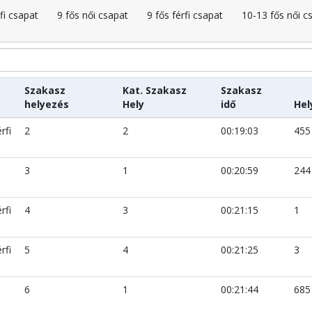
fi csapat
9 fős női csapat
9 fős férfi csapat
10-13 fős női c
Szakasz
Kat. Szakasz
Szakasz
helyezés
Hely
idő
Hel
rfi
2
2
00:19:03
455
3
1
00:20:59
244
rfi
4
3
00:21:15
1
rfi
5
4
00:21:25
3
6
1
00:21:44
685