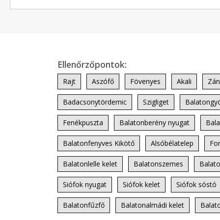
Ellenőrzőpontok:
Rajt
Aszófő
Fövenyes
Akali
Zán
Badacsonytördemic
Szigliget
Balatongyö
Fenékpuszta
Balatonberény nyugat
Bala
Balatonfenyves Kikötő
Alsóbélatelep
Fo
Balatonlelle kelet
Balatonszemes
Balat
Siófok nyugat
Siófok kelet
Siófok sóstó
Balatonfűzfő
Balatonalmádi kelet
Balat