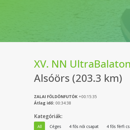
XV. NN UltraBalaton
Alsóörs (203.3 km)
ZALAI FÖLDÖNFUTÓK
+00:15:35
Átlag idő:
00:34:38
Kategóriák:
All
Céges
4 fős női csapat
4 fős férfi c