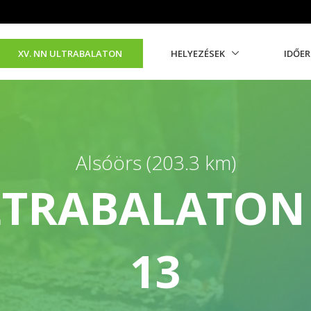
XV. NN ULTRABALATON
HELYEZÉSEK
IDŐE
Alsóörs (203.3 km)
LTRABALATON 
13