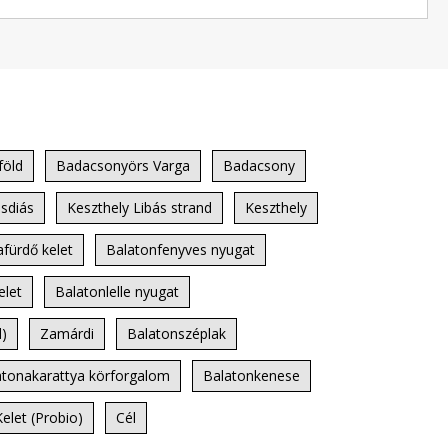
föld
Badacsonyörs Varga
Badacsony
sdiás
Keszthely Libás strand
Keszthely
fürdő kelet
Balatonfenyves nyugat
elet
Balatonlelle nyugat
d)
Zamárdi
Balatonszéplak
atonakarattya körforgalom
Balatonkenese
elet (Probio)
Cél