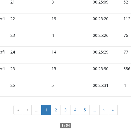
21
3
00:25:09
52
rfi
22
13
00:25:20
112
23
4
00:25:26
76
rfi
24
14
00:25:29
77
rfi
25
15
00:25:30
386
26
5
00:25:31
4
«
‹
...
1
2
3
4
5
...
›
»
1 / 54