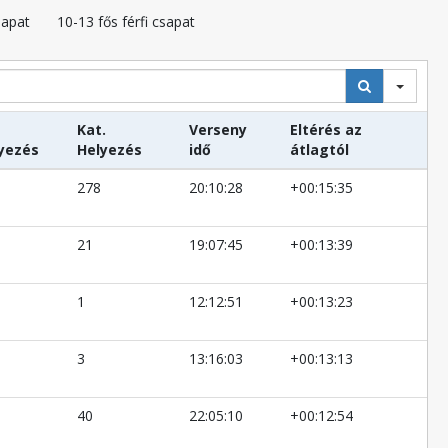
sapat
10-13 fős férfi csapat
Kat.
Verseny
Eltérés az
yezés
Helyezés
idő
átlagtól
278
20:10:28
+00:15:35
21
19:07:45
+00:13:39
1
12:12:51
+00:13:23
3
13:16:03
+00:13:13
40
22:05:10
+00:12:54