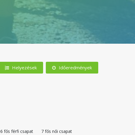
Helyezések
Időeredmények
6 fős férfi csapat
7 fős női csapat