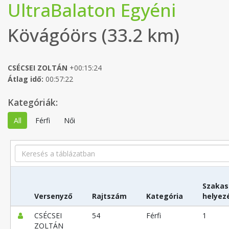
UltraBalaton Egyéni
Kövágóörs (33.2 km)
CSÉCSEI ZOLTÁN
+00:15:24
Átlag idő:
00:57:22
Kategóriák:
All
Férfi
Női
Search
Szakas
Versenyző
Rajtszám
Kategória
helyez
CSÉCSEI
54
Férfi
1
ZOLTÁN