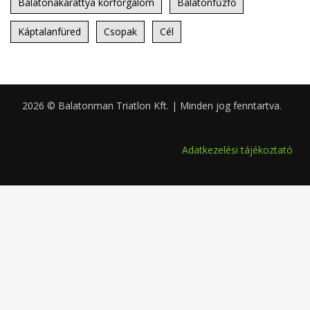
Balatonakarattya körforgalom
Balatonfűzfő
Káptalanfüred
Csopak
Cél
2026 © Balatonman Triatlon Kft. | Minden jog fenntartva.
0.048
Adatkezelési tájékoztató