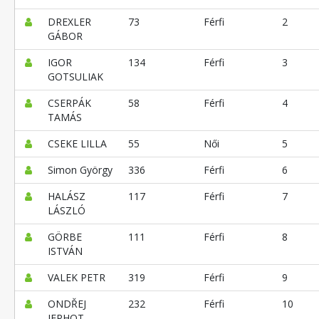
DREXLER
73
Férfi
2
GÁBOR
IGOR
134
Férfi
3
GOTSULIAK
CSERPÁK
58
Férfi
4
TAMÁS
CSEKE LILLA
55
Női
5
Simon György
336
Férfi
6
HALÁSZ
117
Férfi
7
LÁSZLÓ
GÖRBE
111
Férfi
8
ISTVÁN
VALEK PETR
319
Férfi
9
ONDŘEJ
232
Férfi
10
JERHOT