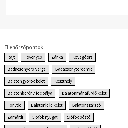
Ellenőrzőpontok:
Rajt
Fövenyes
Zánka
Kövágóörs
Badacsonyörs Varga
Badacsonytördemic
Balatongyörök kelet
Keszthely
Balatonberény focipálya
Balatonmáriafürdő kelet
Fonyód
Balatonlelle kelet
Balatonszárszó
Zamárdi
Siófok nyugat
Siófok sóstó