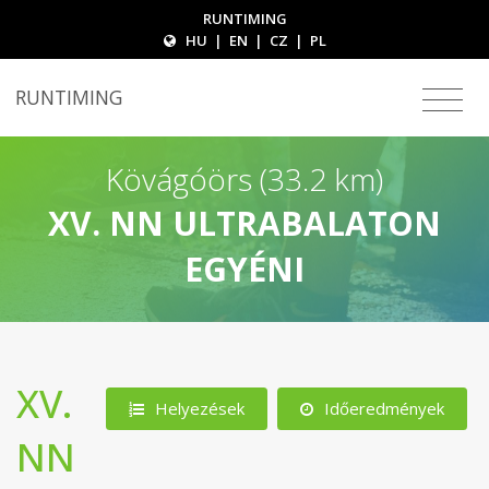
RUNTIMING
HU
|
EN
|
CZ
|
PL
RUNTIMING
Kövágóörs (33.2 km)
XV. NN ULTRABALATON
EGYÉNI
XV.
Helyezések
Időeredmények
NN