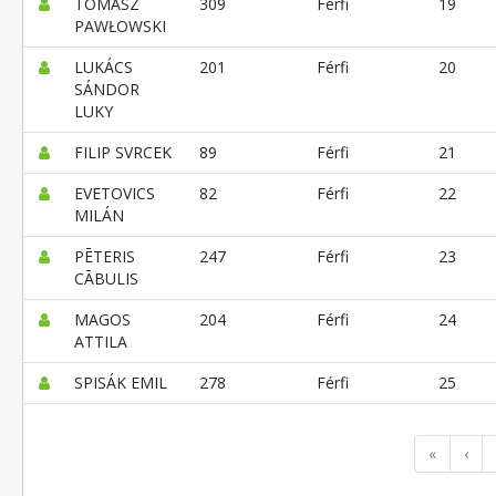
TOMASZ
309
Férfi
19
PAWŁOWSKI
LUKÁCS
201
Férfi
20
SÁNDOR
LUKY
FILIP SVRCEK
89
Férfi
21
EVETOVICS
82
Férfi
22
MILÁN
PĒTERIS
247
Férfi
23
CĀBULIS
MAGOS
204
Férfi
24
ATTILA
SPISÁK EMIL
278
Férfi
25
«
‹