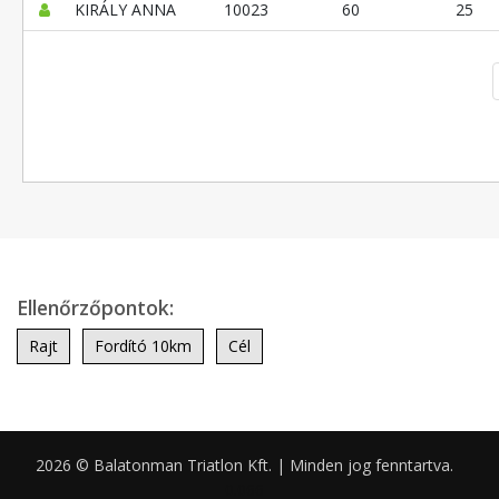
KIRÁLY ANNA
10023
60
25
Ellenőrzőpontok:
Rajt
Fordító 10km
Cél
2026 © Balatonman Triatlon Kft. | Minden jog fenntartva.
0.066