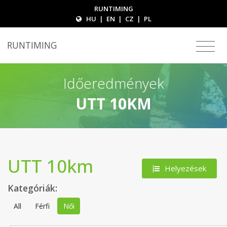
RUNTIMING
HU
|
EN
|
CZ
|
PL
RUNTIMING
Időeredmények
UTT 10KM
UTT 10km
Helyezések
Kategóriák:
All
Férfi
Női