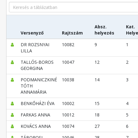
Search
Absz.
Kat.
Versenyző
Rajtszám
helyezés
Hely
DR ROZSNYAI
10082
9
1
LILLA
TALLÓS-BOROS
10047
12
2
GEORGINA
PODMANICZKINÉ
10038
14
3
TÓTH
ANNAMÁRIA
BENKŐHÁZI ÉVA
10002
15
4
FARKAS ANNA
10012
18
5
KOVÁCS ANNA
10074
27
6
TÁBOROSI
10046
28
7