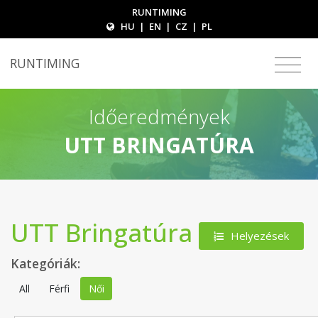
RUNTIMING
HU
|
EN
|
CZ
|
PL
RUNTIMING
Időeredmények
UTT BRINGATÚRA
UTT Bringatúra
Helyezések
Kategóriák:
All
Férfi
Női