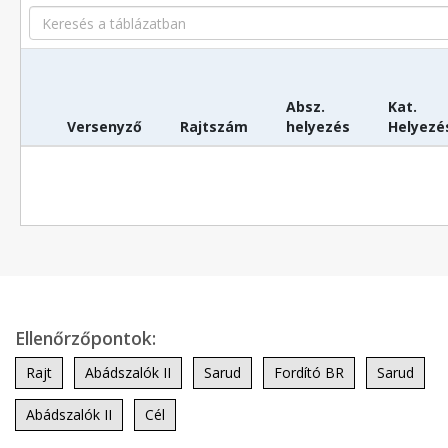
Search
Absz.
Kat.
Versenyző
Rajtszám
helyezés
Helyezé
Ellenőrzőpontok:
Rajt
Abádszalók II
Sarud
Fordító BR
Sarud
Abádszalók II
Cél