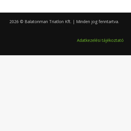
2026 © Balatonman Triatlon Kft. | Minden jog fenntartva.
0.039
Adatkezelési tájékoztató