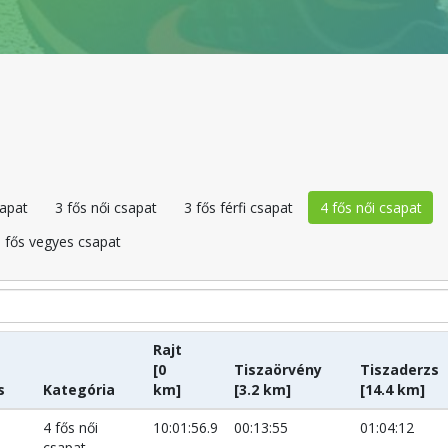
sapat
3 fős női csapat
3 fős férfi csapat
4 fős női csapat
 fős vegyes csapat
Rajt
[0
Tiszaörvény
Tiszaderzs
s
Kategória
km]
[3.2 km]
[14.4 km]
4 fős női
10:01:56.9
00:13:55
01:04:12
csapat