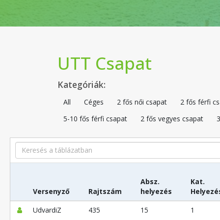
UTT Csapat
Kategóriák:
All
Céges
2 fős női csapat
2 fős férfi c
5-10 fős férfi csapat
2 fős vegyes csapat
3
Search
Absz.
Kat.
Versenyző
Rajtszám
helyezés
Helyezé
UdvardiZ
435
15
1