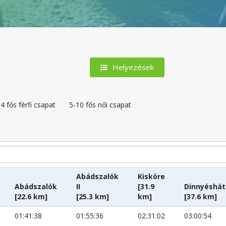
Helyezések
4 fős férfi csapat
5-10 fős női csapat
Abádszalók
Kisköre
Abádszalók
II
[31.9
Dinnyéshát
[22.6 km]
[25.3 km]
km]
[37.6 km]
01:41:38
01:55:36
02:31:02
03:00:54