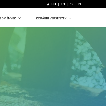
HU
|
EN
|
CZ
|
PL
REDMÉNYEK
KORÁBBI VERSENYEK