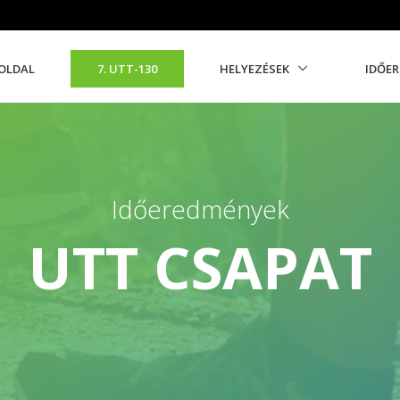
OLDAL
7. UTT-130
HELYEZÉSEK
IDŐE
Időeredmények
UTT CSAPAT