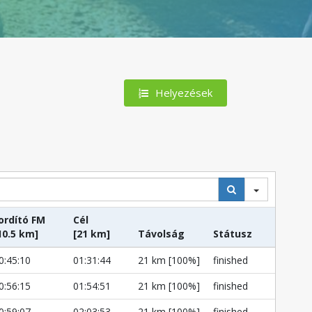
Helyezések
ordító FM
Cél
10.5 km]
[21 km]
Távolság
Státusz
0:45:10
01:31:44
21 km [100%]
finished
0:56:15
01:54:51
21 km [100%]
finished
0:59:07
02:03:53
21 km [100%]
finished