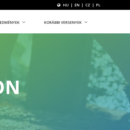
HU
|
EN
|
CZ
|
PL
REDMÉNYEK
KORÁBBI VERSENYEK
ON