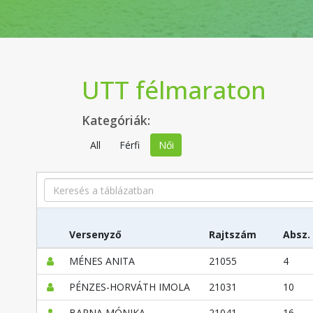
UTT félmaraton
Kategóriák:
All
Férfi
Női
Search
Versenyző
Rajtszám
Absz.
MÉNES ANITA
21055
4
PÉNZES-HORVÁTH IMOLA
21031
10
BARNA MÓNIKA
21041
16