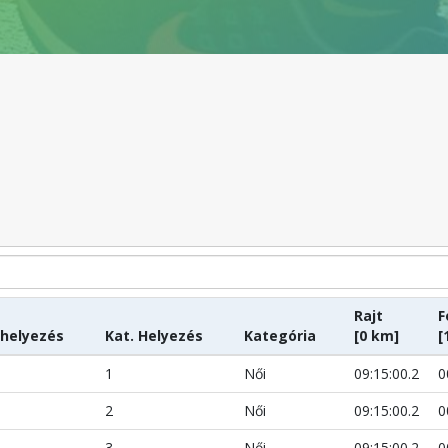
Rajt
F
 helyezés
Kat. Helyezés
Kategória
[0 km]
[
1
Női
09:15:00.2
0
2
Női
09:15:00.2
0
3
Női
09:15:00.2
0