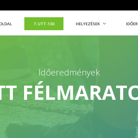
OLDAL
7. UTT-130
HELYEZÉSEK
IDŐE
Időeredmények
TT FÉLMARAT