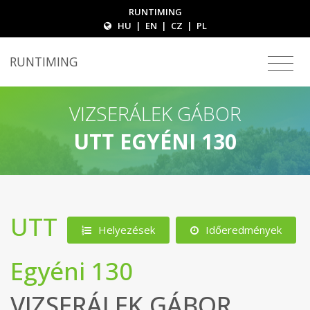
RUNTIMING
HU
|
EN
|
CZ
|
PL
RUNTIMING
VIZSERÁLEK GÁBOR
UTT EGYÉNI 130
UTT
Helyezések
Időeredmények
Egyéni 130
VIZSERÁLEK GÁBOR