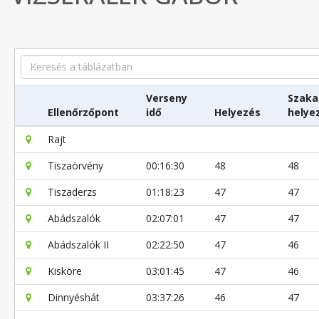
Search
Verseny
Szaka
Ellenőrzőpont
idő
Helyezés
helye
Rajt
Tiszaörvény
00:16:30
48
48
Tiszaderzs
01:18:23
47
47
Abádszalók
02:07:01
47
47
Abádszalók II
02:22:50
47
46
Kisköre
03:01:45
47
46
Dinnyéshát
03:37:26
46
47