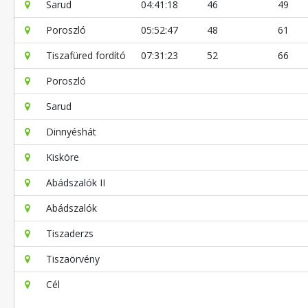
Sarud
04:41:18
46
49
Poroszló
05:52:47
48
61
Tiszafüred fordító
07:31:23
52
66
Poroszló
Sarud
Dinnyéshát
Kisköre
Abádszalók II
Abádszalók
Tiszaderzs
Tiszaörvény
Cél