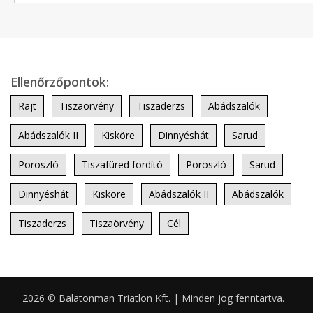
Ellenőrzőpontok:
Rajt
Tiszaörvény
Tiszaderzs
Abádszalók
Abádszalók II
Kisköre
Dinnyéshát
Sarud
Poroszló
Tiszafüred fordító
Poroszló
Sarud
Dinnyéshát
Kisköre
Abádszalók II
Abádszalók
Tiszaderzs
Tiszaörvény
Cél
2026 © Balatonman Triatlon Kft. | Minden jog fenntartva.