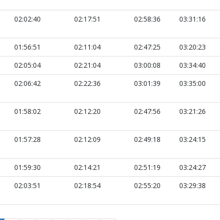
02:02:40
02:17:51
02:58:36
03:31:16
01:56:51
02:11:04
02:47:25
03:20:23
02:05:04
02:21:04
03:00:08
03:34:40
02:06:42
02:22:36
03:01:39
03:35:00
01:58:02
02:12:20
02:47:56
03:21:26
01:57:28
02:12:09
02:49:18
03:24:15
01:59:30
02:14:21
02:51:19
03:24:27
02:03:51
02:18:54
02:55:20
03:29:38