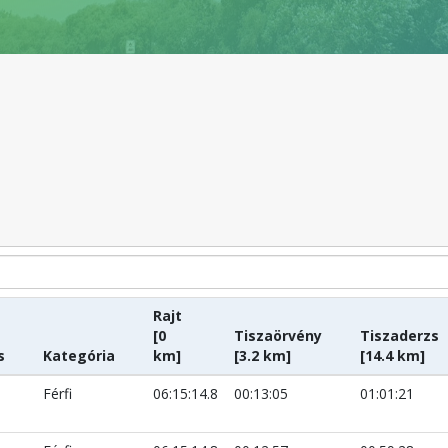
Rajt
[0
Tiszaörvény
Tiszaderzs
s
Kategória
km]
[3.2 km]
[14.4 km]
Férfi
06:15:14.8
00:13:05
01:01:21