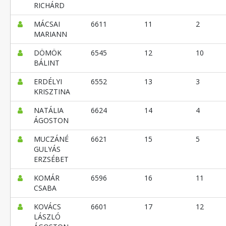
RICHÁRD
MÁCSAI
6611
11
2
MARIANN
DÖMÖK
6545
12
10
BÁLINT
ERDÉLYI
6552
13
3
KRISZTINA
NATÁLIA
6624
14
4
ÁGOSTON
MUCZÁNÉ
6621
15
5
GULYÁS
ERZSÉBET
KOMÁR
6596
16
11
CSABA
KOVÁCS
6601
17
12
LÁSZLÓ