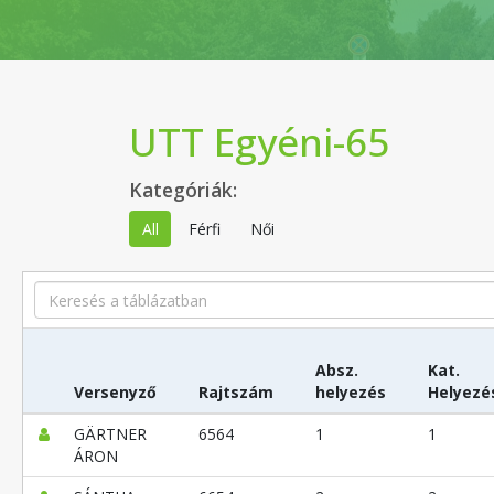
UTT Egyéni-65
Kategóriák:
All
Férfi
Női
Search
Absz.
Kat.
Versenyző
Rajtszám
helyezés
Helyezé
GÄRTNER
6564
1
1
ÁRON