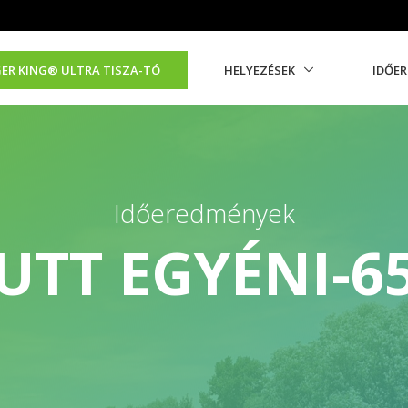
ER KING®️ ULTRA TISZA-TÓ
HELYEZÉSEK
IDŐE
Időeredmények
UTT EGYÉNI-6