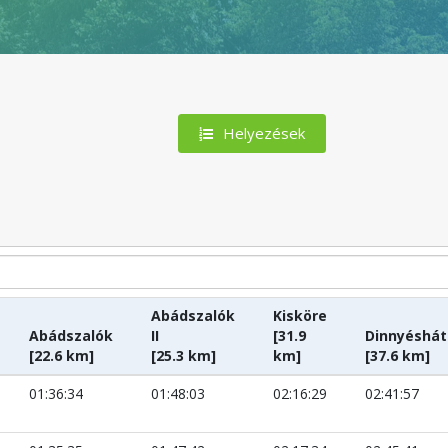
Helyezések
Abádszalók
Kisköre
Abádszalók
II
[31.9
Dinnyéshát
[22.6 km]
[25.3 km]
km]
[37.6 km]
01:36:34
01:48:03
02:16:29
02:41:57