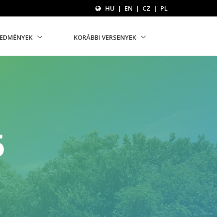
HU
|
EN
|
CZ
|
PL
REDMÉNYEK
KORÁBBI VERSENYEK
5