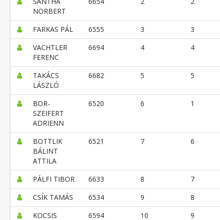
SÁNTHA
6654
2
2
NORBERT
FARKAS PÁL
6555
3
3
VACHTLER
6694
4
4
FERENC
TAKÁCS
6682
5
5
LÁSZLÓ
BOR-
6520
6
1
SZEIFERT
ADRIENN
BOTTLIK
6521
7
6
BÁLINT
ATTILA
PÁLFI TIBOR
6633
8
7
CSÍK TAMÁS
6534
9
8
KOCSIS
6594
10
9