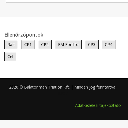
Ellenőrzőpontok:
Rajt
CP1
CP2
FM Fordító
CP3
CP4
Cél
2026 © Balatonman Triatlon Kft. | Minden jog fenntartva.
0.067
Adatkezelési tájékoztató