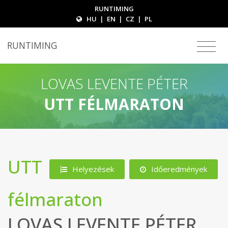
RUNTIMING
HU
|
EN
|
CZ
|
PL
RUNTIMING
LOVAS LEVENTE PÉTER
UTT FÉLMARATON
UTT
Helyezések
Időeredmények
félmaraton
LOVAS LEVENTE PÉTER