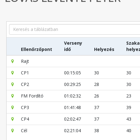
Search
Verseny
Szaka
Ellenőrzőpont
idő
Helyezés
helye
Rajt
CP1
00:15:05
30
30
CP2
00:29:25
28
30
FM Fordító
01:02:32
26
23
CP3
01:41:48
37
39
CP4
02:02:47
37
43
Cél
02:21:04
38
40