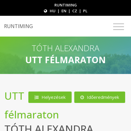
RUNTIMING
HU
|
EN
|
CZ
|
PL
RUNTIMING
TÓTH ALEXANDRA
UTT FÉLMARATON
UTT
Helyezések
Időeredmények
félmaraton
TÓTH ALEXANDRA