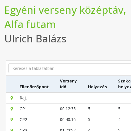
Egyéni verseny középtáv,
Alfa futam
Ulrich Balázs
Search
Verseny
Szaka
Ellenőrzőpont
idő
Helyezés
helye
Rajt
CP1
00:12:35
5
5
CP2
00:40:16
5
4
CP3
01:22:52
4
5