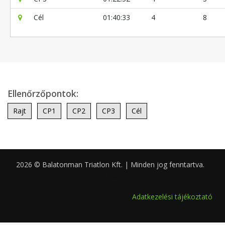
Cél
01:40:33
4
8
Ellenőrzőpontok:
Rajt
CP1
CP2
CP3
Cél
2026 © Balatonman Triatlon Kft. | Minden jog fenntartva.
0.056
Adatkezelési tájékoztató