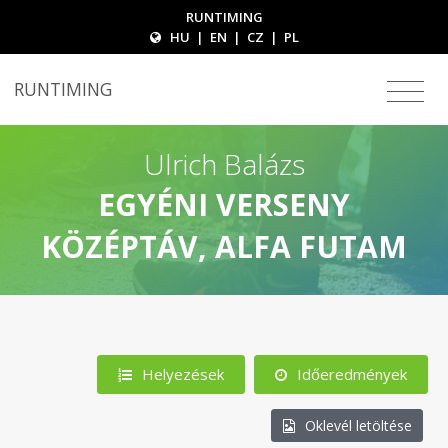
RUNTIMING
HU
|
EN
|
CZ
|
PL
RUNTIMING
Ulrich Balázs
EGYÉNI VERSENY
KÖZÉPTÁV, ALFA FUTAM
Helyezések
Időeredmények
Oklevél letöltése