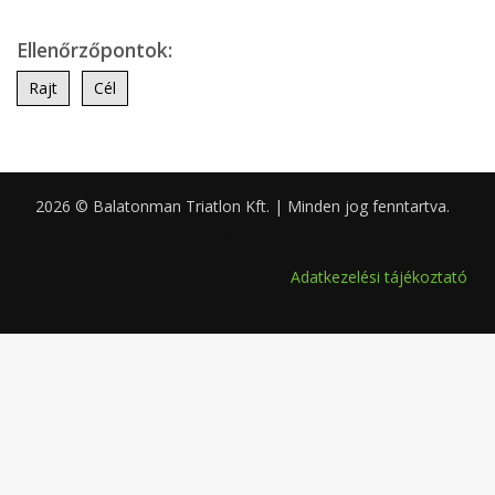
Ellenőrzőpontok:
Rajt
Cél
2026 © Balatonman Triatlon Kft. | Minden jog fenntartva.
0.052
Adatkezelési tájékoztató