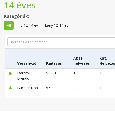
14 éves
Kategóriák:
All
Fiú 12-14 év
Lány 12-14 év
Search
Absz.
Kat.
Versenyző
Rajtszám
helyezés
Helyezé
Darányi
56001
1
1
Brendon
Büchler Noa
56000
2
1