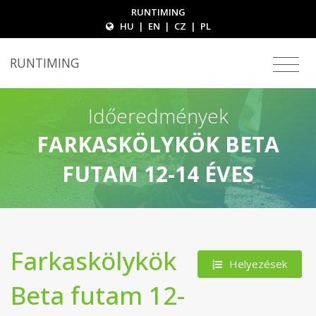
RUNTIMING
HU
|
EN
|
CZ
|
PL
RUNTIMING
Időeredmények
FARKASKÖLYKÖK BETA
FUTAM 12-14 ÉVES
Farkaskölykök
Helyezések
Beta futam 12-