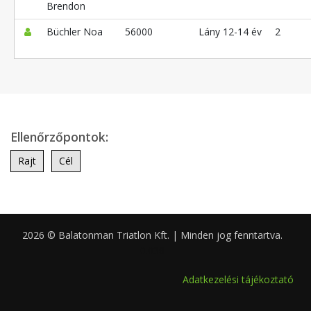
Brendon
Büchler Noa
56000
Lány 12-14 év
2
Ellenőrzőpontok:
Rajt
Cél
2026 © Balatonman Triatlon Kft. | Minden jog fenntartva.
0.036
Adatkezelési tájékoztató