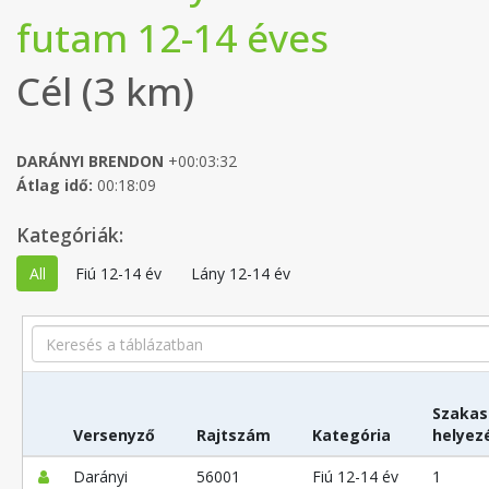
futam 12-14 éves
Cél (3 km)
DARÁNYI BRENDON
+00:03:32
Átlag idő:
00:18:09
Kategóriák:
All
Fiú 12-14 év
Lány 12-14 év
Search
Szakas
Versenyző
Rajtszám
Kategória
helyez
Darányi
56001
Fiú 12-14 év
1