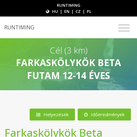
RUNTIMING
HU
|
EN
|
CZ
|
PL
RUNTIMING
Cél (3 km)
FARKASKÖLYKÖK BETA
FUTAM 12-14 ÉVES
Helyezések
Időeredmények
Farkaskölykök Beta