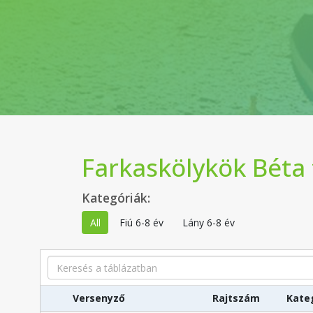
Farkaskölykök Béta
Kategóriák:
All
Fiú 6-8 év
Lány 6-8 év
Search
Versenyző
Rajtszám
Kate