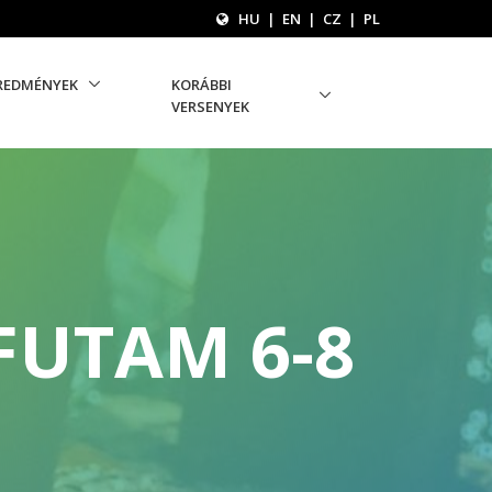
HU
|
EN
|
CZ
|
PL
REDMÉNYEK
KORÁBBI
VERSENYEK
FUTAM 6-8