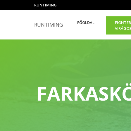
RUNTIMING
FŐOLDAL
FIGHTER
RUNTIMING
VIRÁGO
FARKASKÖ