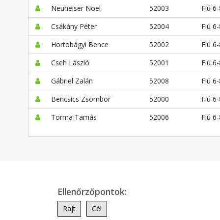
Neuheiser Noel
52003
Fiú 6-
Csákány Péter
52004
Fiú 6-
Hortobágyi Bence
52002
Fiú 6-
Cseh László
52001
Fiú 6-
Gábriel Zalán
52008
Fiú 6-
Bencsics Zsombor
52000
Fiú 6-
Torma Tamás
52006
Fiú 6-
Ellenőrzőpontok:
Rajt
Cél