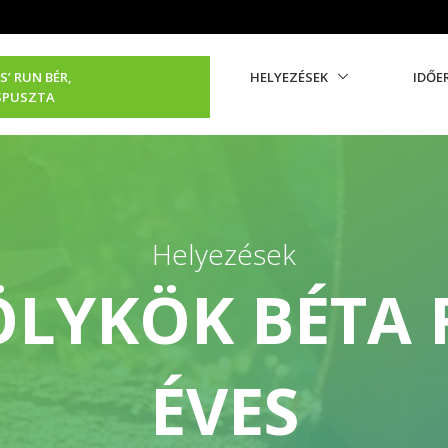
S’ RUN BÉR,
HELYEZÉSEK
IDŐE
SPUSZTA
Helyezések
LYKÖK BÉTA 
ÉVES