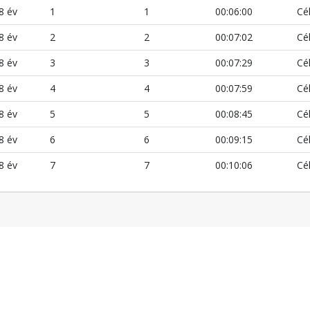
8 év
1
1
00:06:00
Cé
8 év
2
2
00:07:02
Cé
8 év
3
3
00:07:29
Cé
8 év
4
4
00:07:59
Cé
8 év
5
5
00:08:45
Cé
8 év
6
6
00:09:15
Cé
8 év
7
7
00:10:06
Cé