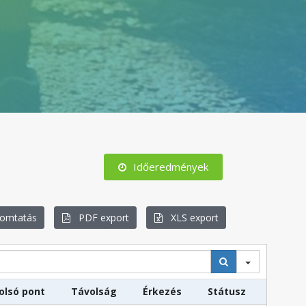
Időeredmények
mtatás
PDF export
XLS export
olsó pont
Távolság
Érkezés
Státusz