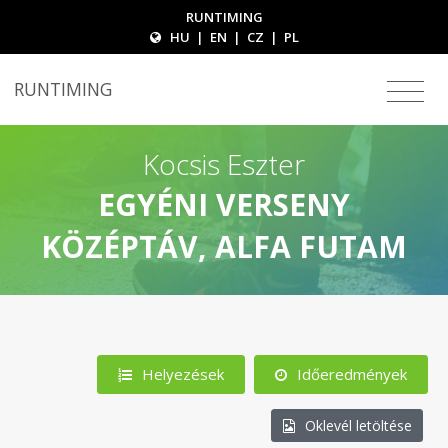
RUNTIMING
HU
|
EN
|
CZ
|
PL
RUNTIMING
Kocsis Eszter
EGYÉNI VERSENY
KÖZÉPTÁV, ALFA FUTAM
Helyezések
Időeredmények
Oklevél letöltése