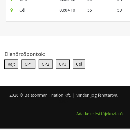
Cél
03:04:10
55
53
Ellenőrzőpontok:
Rajt
CP1
CP2
CP3
Cél
2026 © Balatonman Triatlon Kft. | Minden jog fenntartva.
0.054
Adatkezelési tájékoztató