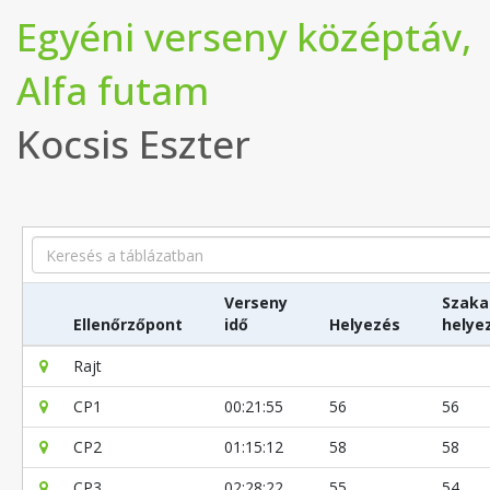
Egyéni verseny középtáv,
Alfa futam
Kocsis Eszter
Search
Verseny
Szaka
Ellenőrzőpont
idő
Helyezés
helye
Rajt
CP1
00:21:55
56
56
CP2
01:15:12
58
58
CP3
02:28:22
55
54