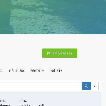
Helyezések
50
Női 41-50
Férfi 51+
Női 51+
P3-
CP4-
Mizuno
Lajhár
Cél