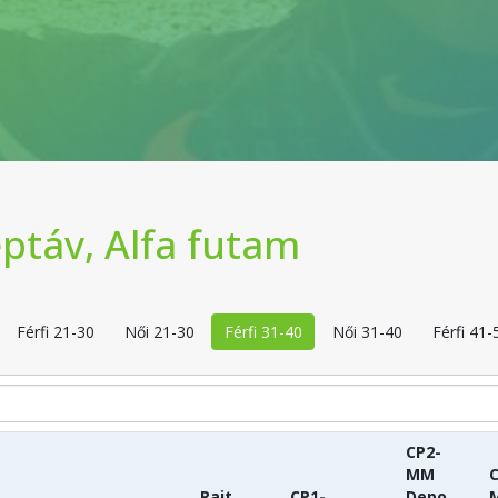
ptáv, Alfa futam
Férfi 21-30
Női 21-30
Férfi 31-40
Női 31-40
Férfi 41-
CP2-
MM
C
Rajt
CP1-
Depo