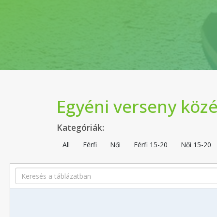
Egyéni verseny közé
Kategóriák:
All
Férfi
Női
Férfi 15-20
Női 15-20
Search