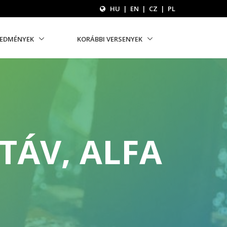
HU
|
EN
|
CZ
|
PL
REDMÉNYEK
KORÁBBI VERSENYEK
TÁV, ALFA