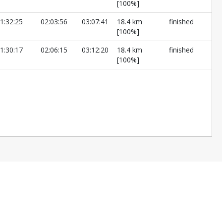
[100%]
1:32:25
02:03:56
03:07:41
18.4 km
finished
[100%]
1:30:17
02:06:15
03:12:20
18.4 km
finished
[100%]