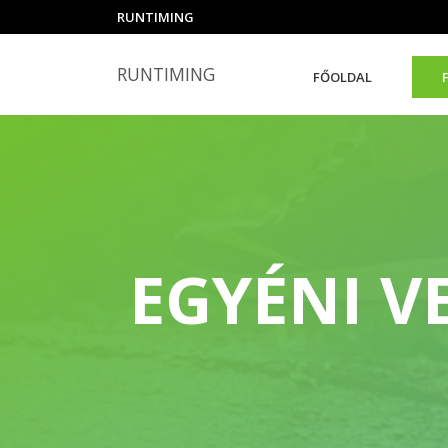
RUNTIMING
RUNTIMING
FŐOLDAL
EGYÉNI V