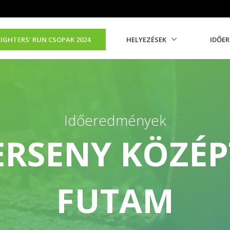
FIGHTERS’ RUN CSOPAK 2024
HELYEZÉSEK
IDŐE
Időeredmények
ERSENY KÖZÉP
FUTAM