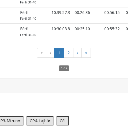
Férfi 31-40
Férfi
10:39:57.3
00:26:36
00:56:15
0
Férfi 31-40
Férfi
10:30:03.8
00:25:10
00:55:32
0
Férfi 31-40
«
‹
1
2
›
»
1 / 2
P3-Mizuno
CP4-Lajhár
Cél