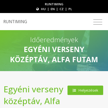
RUNTIMING
HU
|
EN
|
CZ
|
PL
RUNTIMING
Időeredmények
EGYÉNI VERSENY
KÖZÉPTÁV, ALFA FUTAM
Egyéni verseny
Helyezések
középtáv, Alfa