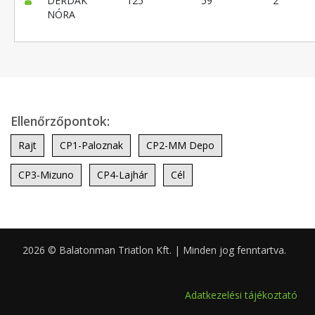
DERDÁK
125
59
2
NÓRA
Ellenőrzőpontok:
Rajt
CP1-Paloznak
CP2-MM Depo
CP3-Mizuno
CP4-Lajhár
Cél
2026 © Balatonman Triatlon Kft. | Minden jog fenntartva.
0.103
Adatkezelési tájékoztató