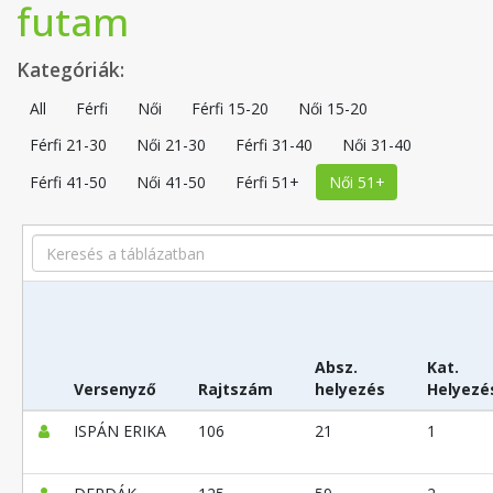
futam
Kategóriák:
All
Férfi
Női
Férfi 15-20
Női 15-20
Férfi 21-30
Női 21-30
Férfi 31-40
Női 31-40
Férfi 41-50
Női 41-50
Férfi 51+
Női 51+
Search
Absz.
Kat.
Versenyző
Rajtszám
helyezés
Helyezé
ISPÁN ERIKA
106
21
1