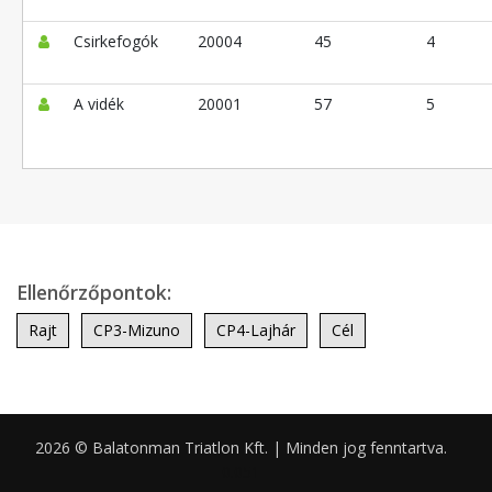
Csirkefogók
20004
45
4
A vidék
20001
57
5
Ellenőrzőpontok:
Rajt
CP3-Mizuno
CP4-Lajhár
Cél
2026 © Balatonman Triatlon Kft. | Minden jog fenntartva.
0.051