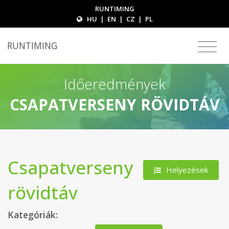
RUNTIMING
HU
|
EN
|
CZ
|
PL
RUNTIMING
Időeredmények
CSAPATVERSENY RÖVIDTÁV
Csapatverseny
Helyezések
rövidtáv
Kategóriák: