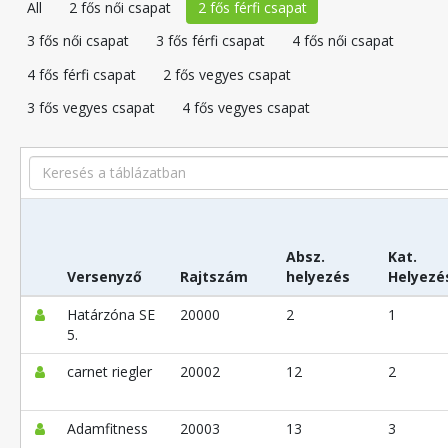
All
2 fős női csapat
2 fős férfi csapat
3 fős női csapat
3 fős férfi csapat
4 fős női csapat
4 fős férfi csapat
2 fős vegyes csapat
3 fős vegyes csapat
4 fős vegyes csapat
Search
Absz.
Kat.
Versenyző
Rajtszám
helyezés
Helyezé
Határzóna SE
20000
2
1
5.
carnet riegler
20002
12
2
Adamfitness
20003
13
3