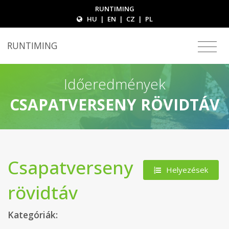
RUNTIMING
HU
|
EN
|
CZ
|
PL
RUNTIMING
Időeredmények
CSAPATVERSENY RÖVIDTÁV
Csapatverseny
Helyezések
rövidtáv
Kategóriák: