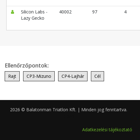
Silicon Labs -
40002
97
4
Lazy Gecko
Ellenőrzőpontok:
Rajt
CP3-Mizuno
CP4-Lajhár
Cél
2026 © Balatonman Triatlon Kft. | Minden jog fenntartva.
0.046
Adatkezelési tájékoztató