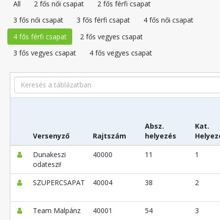
All
2 fős női csapat
2 fős férfi csapat
3 fős női csapat
3 fős férfi csapat
4 fős női csapat
4 fős férfi csapat
2 fős vegyes csapat
3 fős vegyes csapat
4 fős vegyes csapat
Search
Absz.
Kat.
Versenyző
Rajtszám
helyezés
Helyez
Dunakeszi
40000
11
1
odateszi!
SZUPERCSAPAT
40004
38
2
Team Malpánz
40001
54
3