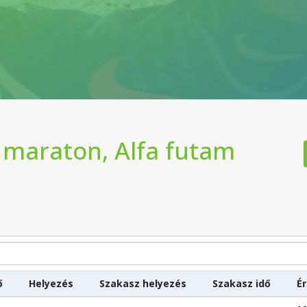
 maraton, Alfa futam
ő
Helyezés
Szakasz helyezés
Szakasz idő
É