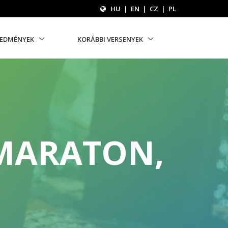
HU
|
EN
|
CZ
|
PL
REDMÉNYEK
KORÁBBI VERSENYEK
 MARATON,