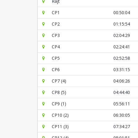
Rajt
CP1
00:50:04
CP2
01:15:54
CP3
02:04:29
CP4
02:24:41
CP5
02:52:58
CP6
03:31:15
CP7 (4)
04:06:26
CP8 (5)
04:44:40
CP9 (1)
05:56:11
CP10 (2)
06:30:05
CP11 (3)
07:34:27
CP12 (4)
08:01:51