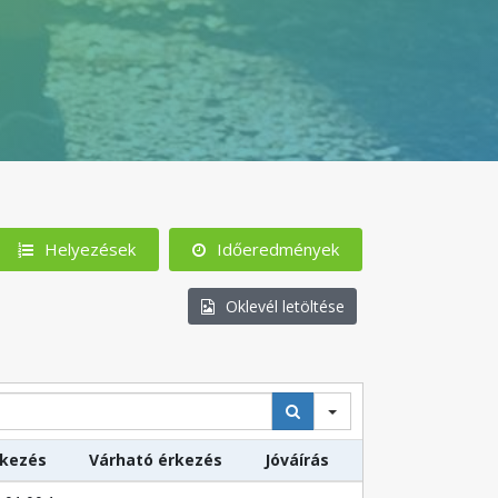
Helyezések
Időeredmények
Oklevél letöltése
rkezés
Várható érkezés
Jóváírás