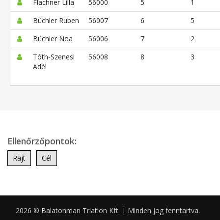
Flachner Lilla
56000
5
1
Büchler Ruben
56007
6
5
Büchler Noa
56006
7
2
Tóth-Szenesi
56008
8
3
Adél
Ellenőrzőpontok:
Rajt
Cél
2026 © Balatonman Triatlon Kft. | Minden jog fenntartva.