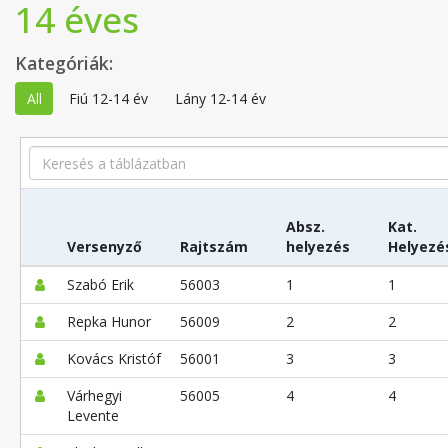
14 éves
Kategóriák:
All
Fiú 12-14 év
Lány 12-14 év
Search
Absz.
Kat.
Versenyző
Rajtszám
helyezés
Helyezé
Szabó Erik
56003
1
1
Repka Hunor
56009
2
2
Kovács Kristóf
56001
3
3
Várhegyi
56005
4
4
Levente