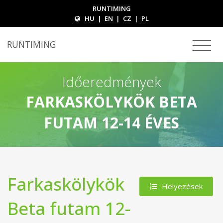
RUNTIMING
HU
|
EN
|
CZ
|
PL
RUNTIMING
Időeredmények
FARKASKÖLYKÖK BETA
FUTAM 12-14 ÉVES
Farkaskölykök
Helyezések
Beta futam 12-