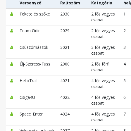
Versenyző
Rajtszám
Kategória
hel
Fekete és szőke
2030
2 fős vegyes
1
csapat
Team Odin
2029
2 fős vegyes
2
csapat
Csúszómászók
3021
3 fős vegyes
3
csapat
Élj-Szeress-Fuss
2000
2 fős férfi
4
csapat
HelloTrail
4021
4 fős vegyes
5
csapat
Csiga4U
4022
4 fős vegyes
6
csapat
Space_Enter
4024
4 fős vegyes
7
csapat
Velencei vagányok
2027
2 fős vegyes
8