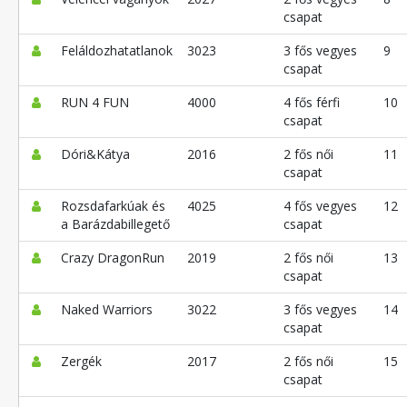
csapat
Feláldozhatatlanok
3023
3 fős vegyes
9
csapat
RUN 4 FUN
4000
4 fős férfi
10
csapat
Dóri&Kátya
2016
2 fős női
11
csapat
Rozsdafarkúak és
4025
4 fős vegyes
12
a Barázdabillegető
csapat
Crazy DragonRun
2019
2 fős női
13
csapat
Naked Warriors
3022
3 fős vegyes
14
csapat
Zergék
2017
2 fős női
15
csapat