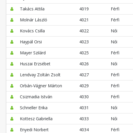
Takács Attila
4019
Férfi
Molnár László
4021
Férfi
Kovács Csilla
4022
Női
Haypál Orsi
4023
Női
Mayer Szilárd
4025
Férfi
Huszai Erzsébet
4026
Női
Lendvay Zoltán Zsolt
4027
Férfi
Orbán-Vágner Márton
4029
Férfi
Csizmadia István
4030
Férfi
Schneller Erika
4031
Női
Kottesz Gabriella
4033
Női
Enyedi Norbert
4034
Férfi