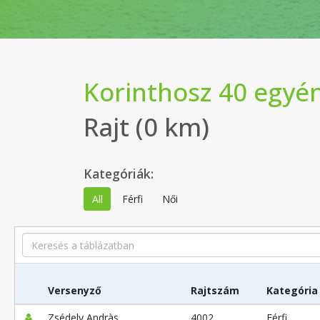
Korinthosz 40 egyén
Rajt (0 km)
Kategóriák:
All
Férfi
Női
Search
Versenyző
Rajtszám
Kategória
Zsédely Andràs
4002
Férfi