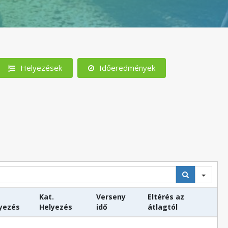
Helyezések
Időeredmények
Kat.
Verseny
Eltérés az
yezés
Helyezés
idő
átlagtól