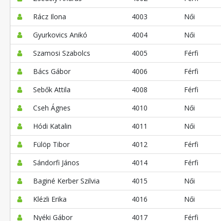
Rácz Ilona
4003
Női
Gyurkovics Anikó
4004
Női
Szamosi Szabolcs
4005
Férfi
Bács Gábor
4006
Férfi
Sebők Attila
4008
Férfi
Cseh Ágnes
4010
Női
Hódi Katalin
4011
Női
Fülöp Tibor
4012
Férfi
Sándorfi János
4014
Férfi
Baginé Kerber Szilvia
4015
Női
Klézli Erika
4016
Női
Nyéki Gábor
4017
Férfi