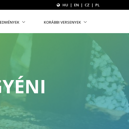
HU
|
EN
|
CZ
|
PL
REDMÉNYEK
KORÁBBI VERSENYEK
GYÉNI