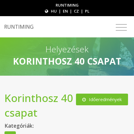
RUNTIMING
HU
|
EN
|
CZ
|
PL
RUNTIMING
Helyezések
KORINTHOSZ 40 CSAPAT
Korinthosz 40
Időeredmények
csapat
Kategóriák: