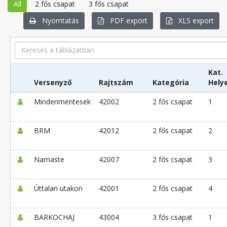
All
2 fős csapat
3 fős csapat
Nyomtatás
PDF export
XLS export
Search
Kat.
Versenyző
Rajtszám
Kategória
Hely
Mindenmentesek
42002
2 fős csapat
1
BRM
42012
2 fős csapat
2
Namaste
42007
2 fős csapat
3
Úttalan utakon
42001
2 fős csapat
4
BARKOCHAJ
43004
3 fős csapat
1