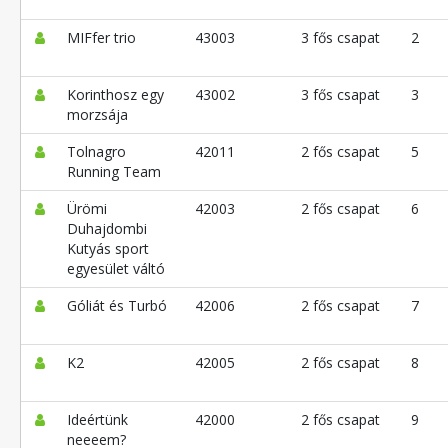
MIFfer trio
43003
3 fős csapat
2
Korinthosz egy
43002
3 fős csapat
3
morzsája
Tolnagro
42011
2 fős csapat
5
Running Team
Ürömi
42003
2 fős csapat
6
Duhajdombi
Kutyás sport
egyesület váltó
Góliát és Turbó
42006
2 fős csapat
7
K2
42005
2 fős csapat
8
Ideértünk
42000
2 fős csapat
9
neeeem?