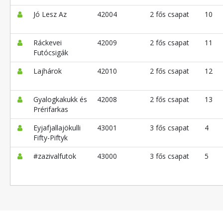
Jó Lesz Az
42004
2 fős csapat
10
Ráckevei
42009
2 fős csapat
11
Futócsigák
Lajhárok
42010
2 fős csapat
12
Gyalogkakukk és
42008
2 fős csapat
13
Prérifarkas
Eyjafjallajökulli
43001
3 fős csapat
4
Fifty-Piftyk
#zazivalfutok
43000
3 fős csapat
5