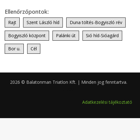
Ellenőrzőpontok:
Rajt
Szent László híd
Duna töltés-Bogyiszló rév
Bogyiszló központ
Palánki út
Sió híd-Sióagárd
Bor u.
Cél
2026 © Balatonman Triatlon Kft. | Minden jog fenntartva.
0.060
Adatkezelési tájékoztató