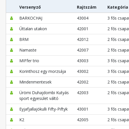
Versenyző
Rajtszám
Kategória
BARKOCHAJ
43004
3 fős csapa
Úttalan utakon
42001
2 fős csapa
BRM
42012
2 fős csapa
Namaste
42007
2 fős csapa
MIFfer trio
43003
3 fős csapa
Korinthosz egy morzsája
43002
3 fős csapa
Mindenmentesek
42002
2 fős csapa
Ürömi Duhajdombi Kutyás
42003
2 fős csapa
sport egyesület váltó
Eyjafjallajökulli Fifty-Piftyk
43001
3 fős csapa
K2
42005
2 fős csapa