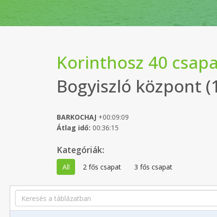
Korinthosz 40 csapa
Bogyiszló központ (
BARKOCHAJ
+00:09:09
Átlag idő:
00:36:15
Kategóriák:
All
2 fős csapat
3 fős csapat
Search