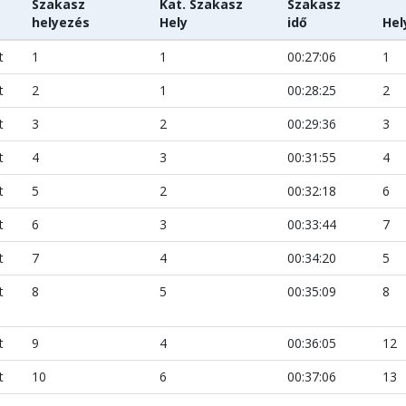
Szakasz
Kat. Szakasz
Szakasz
helyezés
Hely
idő
Hel
t
1
1
00:27:06
1
t
2
1
00:28:25
2
t
3
2
00:29:36
3
t
4
3
00:31:55
4
t
5
2
00:32:18
6
t
6
3
00:33:44
7
t
7
4
00:34:20
5
t
8
5
00:35:09
8
t
9
4
00:36:05
12
t
10
6
00:37:06
13