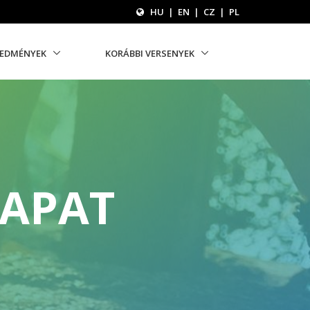
HU
|
EN
|
CZ
|
PL
REDMÉNYEK
KORÁBBI VERSENYEK
SAPAT