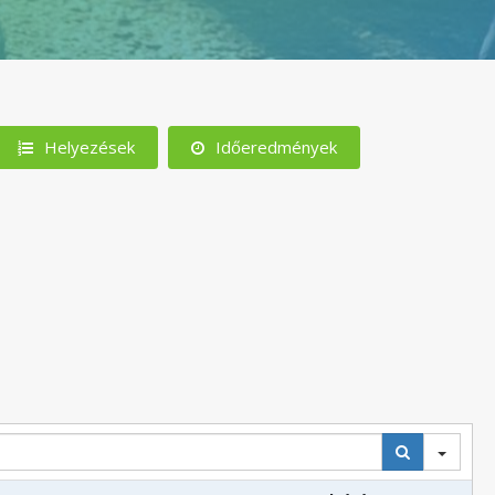
Helyezések
Időeredmények