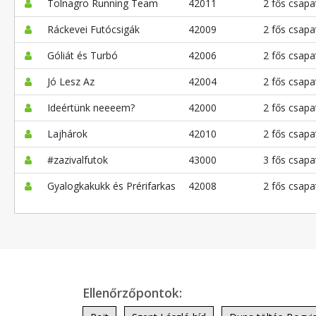
Tolnagro Running Team
42011
2 fős csapa
Ráckevei Futócsigák
42009
2 fős csapa
Góliát és Turbó
42006
2 fős csapa
Jó Lesz Az
42004
2 fős csapa
Ideértünk neeeem?
42000
2 fős csapa
Lajhárok
42010
2 fős csapa
#zazivalfutok
43000
3 fős csapa
Gyalogkakukk és Prérifarkas
42008
2 fős csapa
Ellenőrzőpontok: