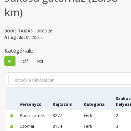
km)
BÓDIS TAMÁS
+00:08:26
Átlag idő:
00:20:25
Kategóriák:
All
Férfi
Női
Search
Szakas
Versenyző
Rajtszám
Kategória
helyez
Bódis Tamás
8277
Férfi
2
Csomai-
8134
Férfi
3