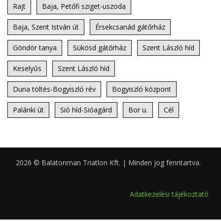
Rajt
Baja, Petőfi sziget-uszoda
Baja, Szent István út
Érsekcsanád gátőrház
Göndör tanya
Sükösd gátőrház
Szent László híd
Keselyűs
Szent László híd
Duna töltés-Bogyiszló rév
Bogyiszló központ
Palánki út
Sió híd-Sióagárd
Bor u.
Cél
2026 © Balatonman Triatlon Kft. | Minden jog fenntartva.
0.079
Adatkezelési tájékoztató