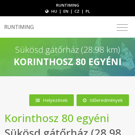
RUNTIMING
HU
|
EN
|
CZ
|
PL
RUNTIMING
Sükösd gátőrház (28.98 km)
KORINTHOSZ 80 EGYÉNI
Helyezések
Időeredmények
Korinthosz 80 egyéni
Sükösd gátőrház (28.98