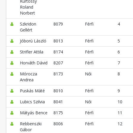
Kürtössy
Roland
Norbert
Szkridon
8079
Férfi
4
Gellért
Jóború László
8013
Férfi
5
Strifler Attila
8174
Férfi
6
Horváth Dávid
8207
Férfi
7
Mórocza
8173
Női
8
Andrea
Puskás Máté
8010
Férfi
9
Lubics Szilvia
8041
Női
10
Mátyás Bence
8175
Férfi
11
Rebbenszki
8006
Férfi
12
Gábor