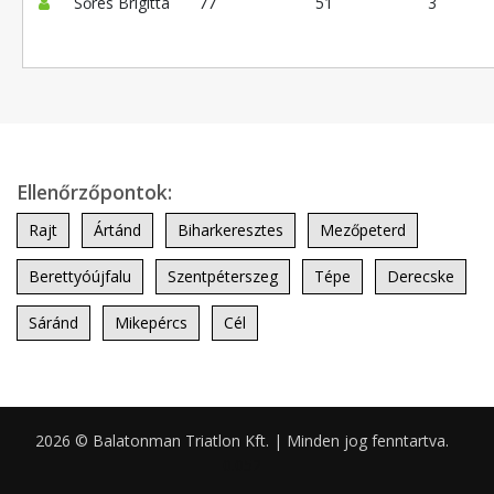
Sőrés Brigitta
77
51
3
Ellenőrzőpontok:
Rajt
Ártánd
Biharkeresztes
Mezőpeterd
Berettyóújfalu
Szentpéterszeg
Tépe
Derecske
Sáránd
Mikepércs
Cél
2026 © Balatonman Triatlon Kft. | Minden jog fenntartva.
0.052