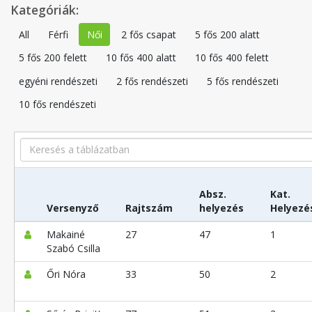
Kategóriák:
All
Férfi
Női
2 fős csapat
5 fős 200 alatt
5 fős 200 felett
10 fős 400 alatt
10 fős 400 felett
egyéni rendészeti
2 fős rendészeti
5 fős rendészeti
10 fős rendészeti
Search
Absz.
Kat.
Versenyző
Rajtszám
helyezés
Helyezé
Makainé
27
47
1
Szabó Csilla
Őri Nóra
33
50
2