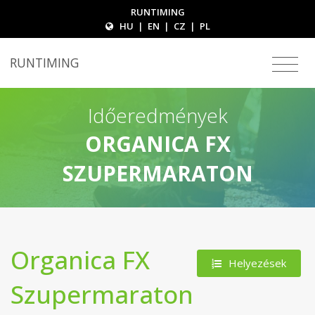
RUNTIMING
HU
|
EN
|
CZ
|
PL
RUNTIMING
Időeredmények
ORGANICA FX
SZUPERMARATON
Organica FX
Helyezések
Szupermaraton