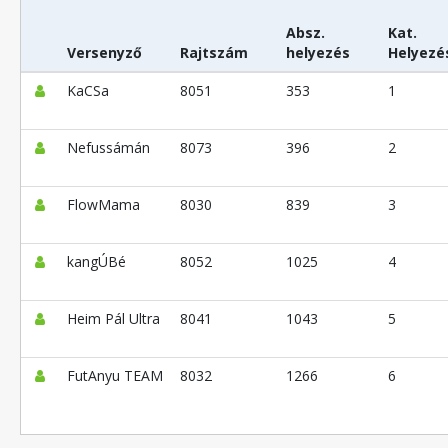
Absz.
Kat.
Versenyző
Rajtszám
helyezés
Helyezé
KaCSa
8051
353
1
Nefussámán
8073
396
2
FlowMama
8030
839
3
kangÚBé
8052
1025
4
Heim Pál Ultra
8041
1043
5
FutAnyu TEAM
8032
1266
6