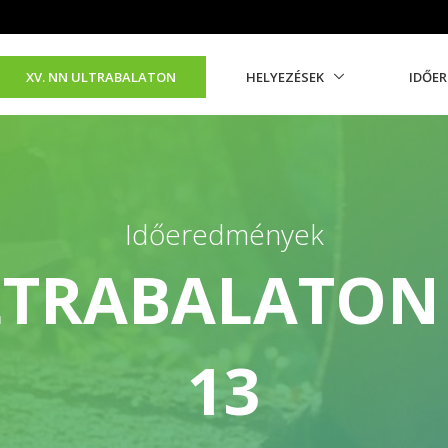
XV. NN ULTRABALATON
HELYEZÉSEK
IDŐE
Időeredmények
LTRABALATON 
13