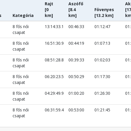
Rajt
Aszófő
Ak
[0
[8.4
Fövenyes
[17
s
Kategória
km]
km]
[13.2 km]
km
8 fős női
13:14:33.1
00:46:33
01:12:47
01
csapat
8 fős női
16:51:30.9
00:44:19
01:07:13
01
csapat
8 fős női
08:51:28.8
00:39:33
01:02:03
01
csapat
8 fős női
06:20:23.5
00:50:29
01:17:30
01
csapat
8 fős női
04:29:49.9
01:00:20
01:26:30
01
csapat
8 fős női
06:31:59.4
00:53:00
01:21:45
01
csapat