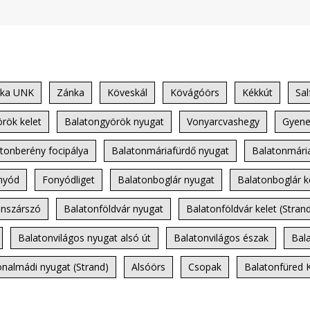
ka UNK
Zánka
Köveskál
Kövágóörs
Kékkút
Sal
rök kelet
Balatongyörök nyugat
Vonyarcvashegy
Gyene
tonberény focipálya
Balatonmáriafürdő nyugat
Balatonmária
nyód
Fonyódliget
Balatonboglár nyugat
Balatonboglár k
onszárszó
Balatonföldvár nyugat
Balatonföldvár kelet (Stran
Balatonvilágos nyugat alsó út
Balatonvilágos észak
Bal
onalmádi nyugat (Strand)
Alsóörs
Csopak
Balatonfüred K