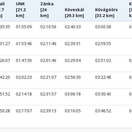
ali
UNK
Zánka
K
.7
[21.2
[24
Köveskál
Kövágóörs
[
]
km]
km]
[29.3 km]
[33.2 km]
k
:35:35
01:55:09
02:10:56
02:40:33
03:00:38
0
:31:27
01:53:46
02:11:46
02:39:31
02:59:55
:26:07
01:47:30
02:01:46
02:29:04
02:51:02
0
:42:20
02:02:23
02:21:07
02:56:30
03:22:48
0
:51:52
02:14:18
02:31:57
03:06:18
03:30:40
0
:50:28
02:17:07
02:39:13
03:16:05
03:46:52
0