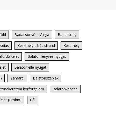
föld
Badacsonyörs Varga
Badacsony
sdiás
Keszthely Libás strand
Keszthely
fürdő kelet
Balatonfenyves nyugat
elet
Balatonlelle nyugat
d)
Zamárdi
Balatonszéplak
atonakarattya körforgalom
Balatonkenese
elet (Probio)
Cél