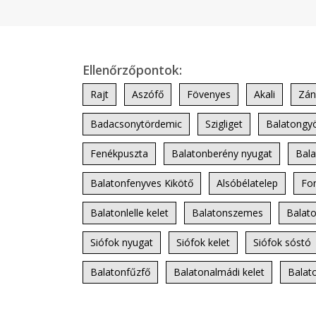
Ellenőrzőpontok:
Rajt
Aszófő
Fövenyes
Akali
Zán
Badacsonytördemic
Szigliget
Balatongyö
Fenékpuszta
Balatonberény nyugat
Bala
Balatonfenyves Kikötő
Alsóbélatelep
Fo
Balatonlelle kelet
Balatonszemes
Balat
Siófok nyugat
Siófok kelet
Siófok sóstó
Balatonfűzfő
Balatonalmádi kelet
Balat