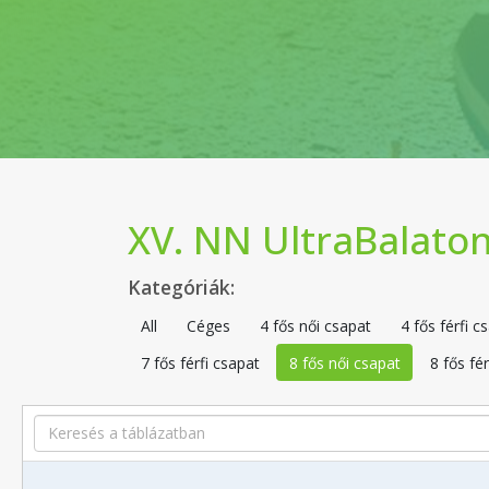
XV. NN UltraBalaton
Kategóriák:
All
Céges
4 fős női csapat
4 fős férfi c
7 fős férfi csapat
8 fős női csapat
8 fős fér
Search