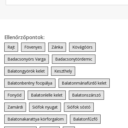
Ellenőrzőpontok:
Rajt
Fövenyes
Zánka
Kövágóörs
Badacsonyörs Varga
Badacsonytördemic
Balatongyörök kelet
Keszthely
Balatonberény focipálya
Balatonmáriafürdő kelet
Fonyód
Balatonlelle kelet
Balatonszárszó
Zamárdi
Siófok nyugat
Siófok sóstó
Balatonakarattya körforgalom
Balatonfűzfő