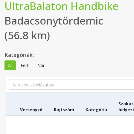
UltraBalaton Handbike
Badacsonytördemic
(56.8 km)
Kategóriák:
All
Férfi
Női
Search
Szakas
Versenyző
Rajtszám
Kategória
helyez