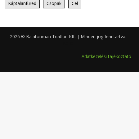
Káptalanfüred
Csopak
Cél
2026 © Balatonman Triatlon Kft. | Minden jog fenntartva.
0.040
Adatkezelési tájékoztató