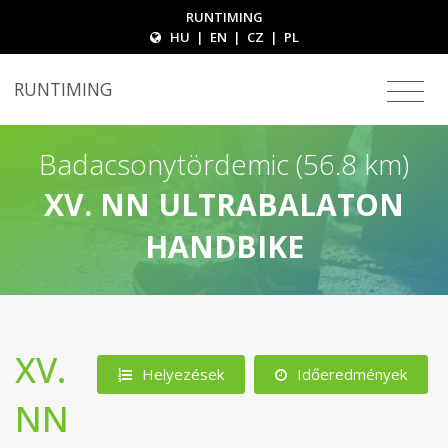
RUNTIMING
HU
|
EN
|
CZ
|
PL
RUNTIMING
Badacsonytördemic (56.8 km)
XV. NN ULTRABALATON
HANDBIKE
XV.
Helyezések
Időeredmények
NN