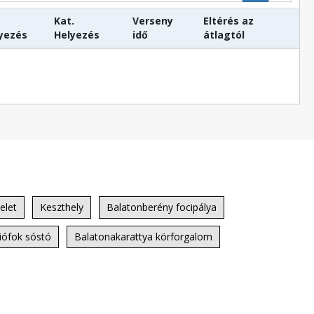
Kat.
Verseny
Eltérés az
yezés
Helyezés
idő
átlagtól
elet
Keszthely
Balatonberény focipálya
iófok sóstó
Balatonakarattya körforgalom