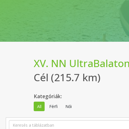
XV. NN UltraBalato
Cél (215.7 km)
Kategóriák:
All
Férfi
Női
Search