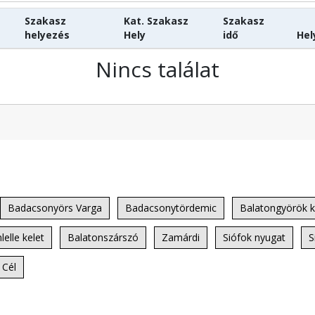
Szakasz
Kat. Szakasz
Szakasz
helyezés
Hely
idő
Hel
Nincs találat
Badacsonyörs Varga
Badacsonytördemic
Balatongyörök k
lelle kelet
Balatonszárszó
Zamárdi
Siófok nyugat
S
Cél