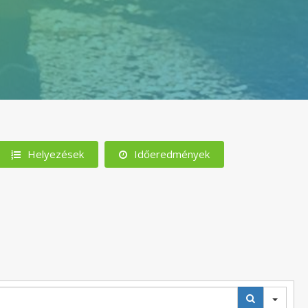
Helyezések
Időeredmények