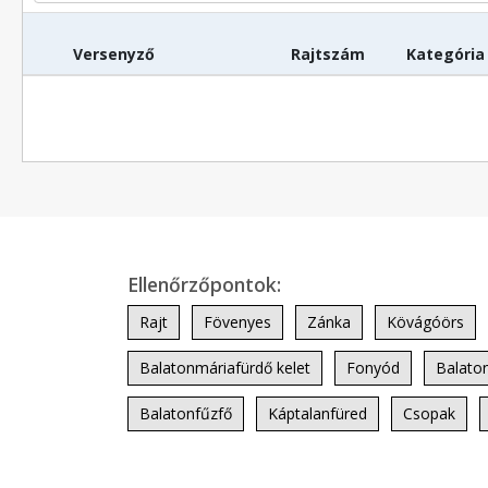
Versenyző
Rajtszám
Kategória
Ellenőrzőpontok:
Rajt
Fövenyes
Zánka
Kövágóörs
Balatonmáriafürdő kelet
Fonyód
Balaton
Balatonfűzfő
Káptalanfüred
Csopak