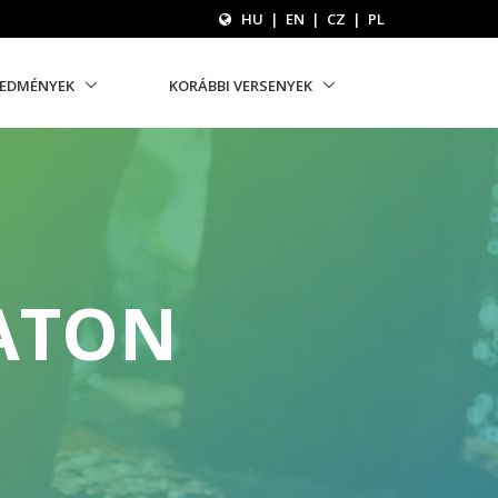
HU
|
EN
|
CZ
|
PL
REDMÉNYEK
KORÁBBI VERSENYEK
ATON