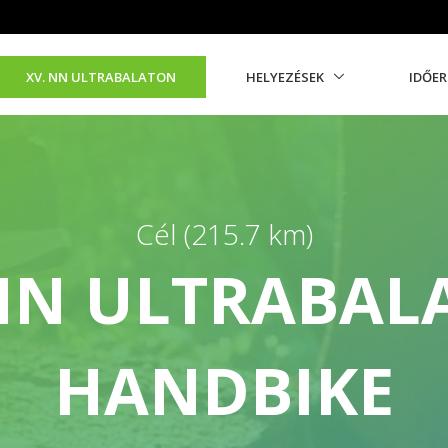
XV. NN ULTRABALATON
HELYEZÉSEK
IDŐE
Cél (215.7 km)
 NN ULTRABAL
HANDBIKE