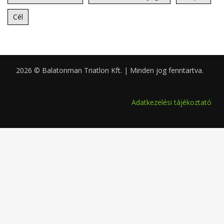
Cél
2026 © Balatonman Triatlon Kft. | Minden jog fenntartva.
0.053
Adatkezelési tájékoztató