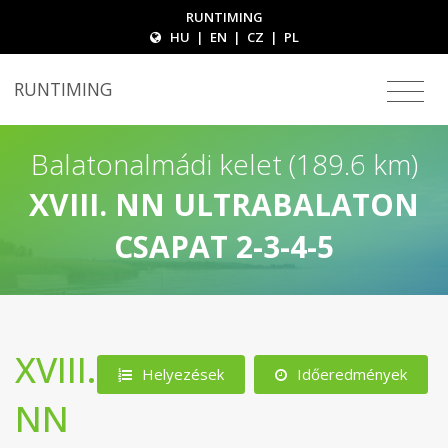
RUNTIMING
HU
|
EN
|
CZ
|
PL
RUNTIMING
Balatonalmádi kelet (189.6 km)
XVIII. NN ULTRABALATON
CSAPAT 2-3-4-5
XVIII.
Helyezések
Időeredmények
NN