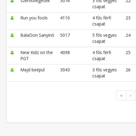
Szemüvegesek
3076
3 fős vegyes
22
csapat
Run you fools
4110
4 fős férfi
23
csapat
BalaDon Sanyinó
5017
5 fős vegyes
24
csapat
New Kidz on the
4098
4 fős férfi
25
PGT
csapat
Majd beépül
3043
3 fős vegyes
26
csapat
«
‹