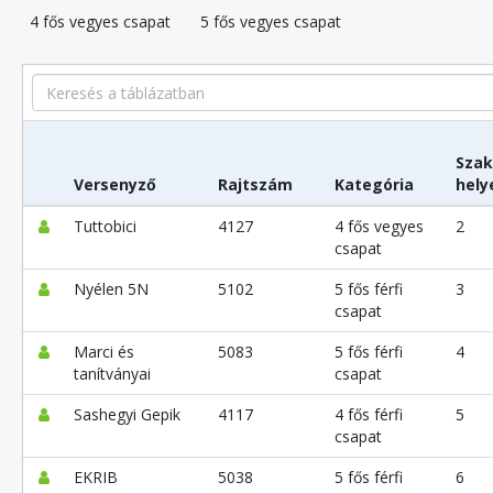
4 fős vegyes csapat
5 fős vegyes csapat
Search
Szak
Versenyző
Rajtszám
Kategória
hely
Tuttobici
4127
4 fős vegyes
2
csapat
Nyélen 5N
5102
5 fős férfi
3
csapat
Marci és
5083
5 fős férfi
4
tanítványai
csapat
Sashegyi Gepik
4117
4 fős férfi
5
csapat
EKRIB
5038
5 fős férfi
6