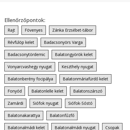
Ellenőrzőpontok:
Rajt
Fövenyes
Zánka Erzsébet-tábor
Révfülöp kelet
Badacsonyörs Varga
Badacsonytördemic
Balatongyörök kelet
Vonyarcvashegy nyugat
Keszthely nyugat
Balatonberény focipálya
Balatonmáriafürdő kelet
Fonyód
Balatonlelle kelet
Balatonszárszó
Zamárdi
Siófok nyugat
Siófok-Sóstó
Balatonakarattya
Balatonfűzfő
Balatonalmádi kelet
Balatonalmádi nyugat
Csopak