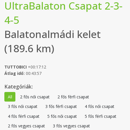
UltraBalaton Csapat 2-3-
4-5
Balatonalmádi kelet
(189.6 km)
TUTTOBICI
+00:17:12
Átlag idő:
00:43:57
Kategóriák:
All
2 fős női csapat
2 fős férfi csapat
3 fős női csapat
3 fős férfi csapat
4 fős női csapat
4 fős férfi csapat
5 fős női csapat
5 fős férfi csapat
2 fős vegyes csapat
3 fős vegyes csapat