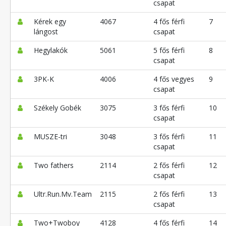
csapat
Kérek egy
4067
4 fős férfi
7
lángost
csapat
Hegylakók
5061
5 fős férfi
8
csapat
3PK-K
4006
4 fős vegyes
9
csapat
Székely Gobék
3075
3 fős férfi
10
csapat
MUSZE-tri
3048
3 fős férfi
11
csapat
Two fathers
2114
2 fős férfi
12
csapat
Ultr.Run.Mv.Team
2115
2 fős férfi
13
csapat
Two+Twoboy
4128
4 fős férfi
14