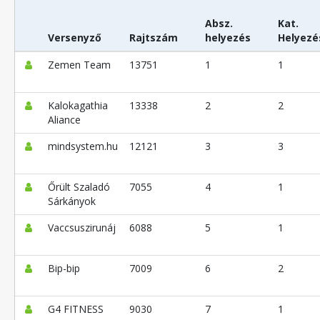
Absz.
Kat.
Versenyző
Rajtszám
helyezés
Helyezé
Zemen Team
13751
1
1
Kalokagathia
13338
2
2
Aliance
mindsystem.hu
12121
3
3
Őrült Szaladó
7055
4
1
Sárkányok
Vaccsuszirunáj
6088
5
1
Bip-bip
7009
6
2
G4 FITNESS
9030
7
1