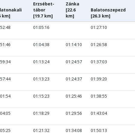
Erzsébet-
Zánka
latonakali
tábor
[22.6
Balatonszepezd
6 km]
[19.7 km]
km]
[26.3 km]
:52:48
01:05:16
01:27:10
:51:46
01:04:38
01:14:10
01:26:58
:59:34
01:13:24
01:24:57
01:37:03
:57:44
01:13:23
01:24:37
01:39:20
:01:54
01:15:23
01:25:46
01:38:55
:04:05
01:18:29
01:29:56
01:43:04
:05:25
01:21:32
01:34:08
01:50:13