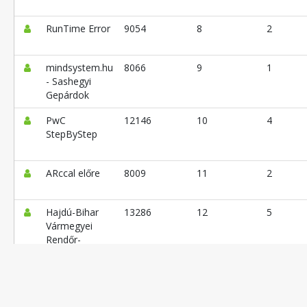
RunTime Error
9054
8
2
mindsystem.hu
8066
9
1
- Sashegyi
Gepárdok
PwC
12146
10
4
StepByStep
ARccal előre
8009
11
2
Hajdú-Bihar
13286
12
5
Vármegyei
Rendőr-
főkapitányság
Rozsomák
8082
13
3
Harapása