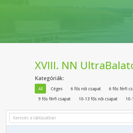
XVIII. NN UltraBala
Kategóriák:
All
Céges
6 fős női csapat
6 fős férfi c
9 fős férfi csapat
10-13 fős női csapat
10-1
Search