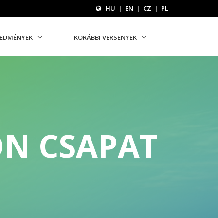
HU
|
EN
|
CZ
|
PL
REDMÉNYEK
KORÁBBI VERSENYEK
ON CSAPAT