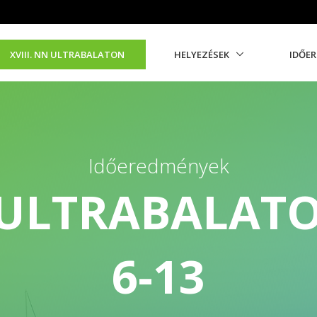
XVIII. NN ULTRABALATON
HELYEZÉSEK
IDŐE
Időeredmények
N ULTRABALAT
6-13