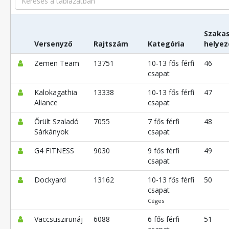
Szaka
Versenyző
Rajtszám
Kategória
helyez
Zemen Team
13751
10-13 fős férfi
46
csapat
Kalokagathia
13338
10-13 fős férfi
47
Aliance
csapat
Őrült Szaladó
7055
7 fős férfi
48
Sárkányok
csapat
G4 FITNESS
9030
9 fős férfi
49
csapat
Dockyard
13162
10-13 fős férfi
50
csapat
Céges
Vaccsuszirunáj
6088
6 fős férfi
51