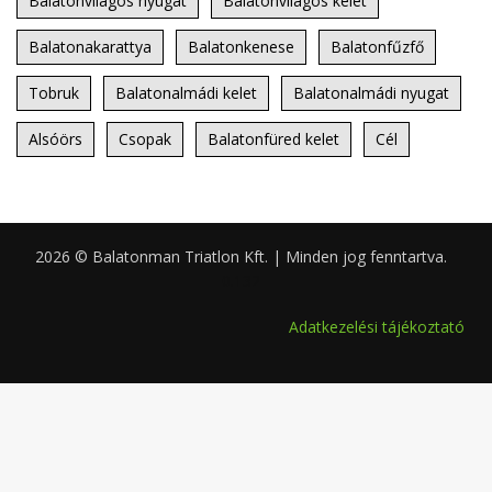
Balatonvilágos nyugat
Balatonvilágos kelet
Balatonakarattya
Balatonkenese
Balatonfűzfő
Tobruk
Balatonalmádi kelet
Balatonalmádi nyugat
Alsóörs
Csopak
Balatonfüred kelet
Cél
2026 © Balatonman Triatlon Kft. | Minden jog fenntartva.
0.132
Adatkezelési tájékoztató