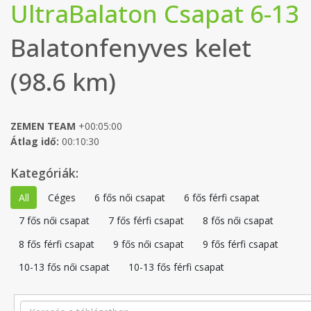
UltraBalaton Csapat 6-13
Balatonfenyves kelet
(98.6 km)
ZEMEN TEAM
+00:05:00
Átlag idő:
00:10:30
Kategóriák:
All
Céges
6 fős női csapat
6 fős férfi csapat
7 fős női csapat
7 fős férfi csapat
8 fős női csapat
8 fős férfi csapat
9 fős női csapat
9 fős férfi csapat
10-13 fős női csapat
10-13 fős férfi csapat
Search