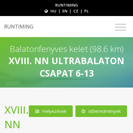
RUNTIMING
HU
|
EN
|
CZ
|
PL
RUNTIMING
Balatonfenyves kelet (98.6 km)
XVIII. NN ULTRABALATON
CSAPAT 6-13
XVIII.
Helyezések
Időeredmények
NN