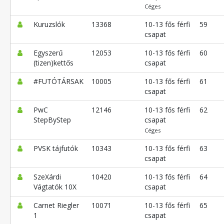
Céges
Kuruzslók
13368
10-13 fős férfi
59
csapat
Egyszerű
12053
10-13 fős férfi
60
(tizen)kettős
csapat
#FUTÓTÁRSAK
10005
10-13 fős férfi
61
csapat
PwC
12146
10-13 fős férfi
62
StepByStep
csapat
Céges
PVSK tájfutók
10343
10-13 fős férfi
63
csapat
SzeXárdi
10420
10-13 fős férfi
64
Vágtatók 10X
csapat
Carnet Riegler
10071
10-13 fős férfi
65
1
csapat