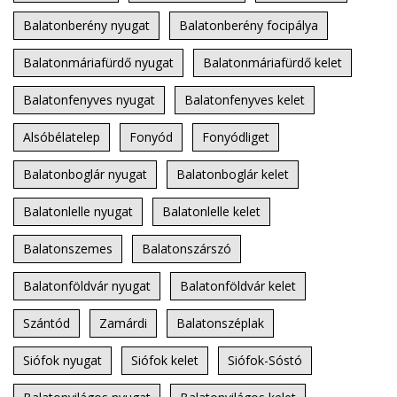
Balatonberény nyugat
Balatonberény focipálya
Balatonmáriafürdő nyugat
Balatonmáriafürdő kelet
Balatonfenyves nyugat
Balatonfenyves kelet
Alsóbélatelep
Fonyód
Fonyódliget
Balatonboglár nyugat
Balatonboglár kelet
Balatonlelle nyugat
Balatonlelle kelet
Balatonszemes
Balatonszárszó
Balatonföldvár nyugat
Balatonföldvár kelet
Szántód
Zamárdi
Balatonszéplak
Siófok nyugat
Siófok kelet
Siófok-Sóstó