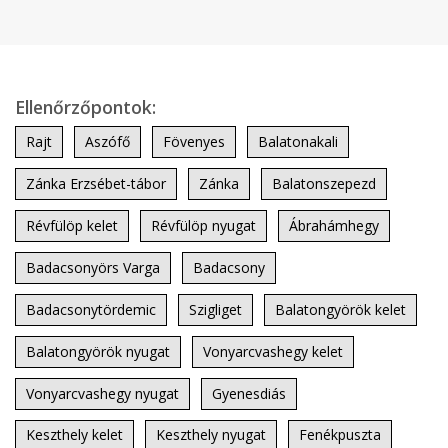
Ellenőrzőpontok:
Rajt
Aszófő
Fövenyes
Balatonakali
Zánka Erzsébet-tábor
Zánka
Balatonszepezd
Révfülöp kelet
Révfülöp nyugat
Ábrahámhegy
Badacsonyörs Varga
Badacsony
Badacsonytördemic
Szigliget
Balatongyörök kelet
Balatongyörök nyugat
Vonyarcvashegy kelet
Vonyarcvashegy nyugat
Gyenesdiás
Keszthely kelet
Keszthely nyugat
Fenékpuszta