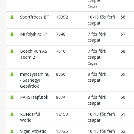
Céges
Sportfröccs BT
10392
10-13 fős férfi
56
csapat
Mi folyik itt ...?
7048
7 fős férfi
57
csapat
Bosch Run AS
7010
7 fős férfi
58
Team 2
csapat
Céges
mindsystem.hu
8066
8 fős férfi
59
- Sashegyi
csapat
Gepárdok
PAKSI tájfutók
8074
8 fős férfi
60
csapat
RUNderful
12153
10-13 fős férfi
61
World
csapat
Vígan Athletic
13725
10-13 fős férfi
62