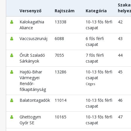
Szaka
Versenyző
Rajtszám
Kategória
helye
Kalokagathia
13338
10-13 fős férfi
42
Aliance
csapat
Vaccsuszirunáj
6088
6 fős férfi
43
csapat
Őrült Szaladó
7055
7 fős férfi
44
Sárkányok
csapat
Hajdú-Bihar
13286
10-13 fős férfi
45
Vármegyei
csapat
Rendőr-
Céges
főkapitányság
Balatontagadók
11014
10-13 fős férfi
46
csapat
Ghettogym
10165
10-13 fős férfi
47
Győr SE
csapat