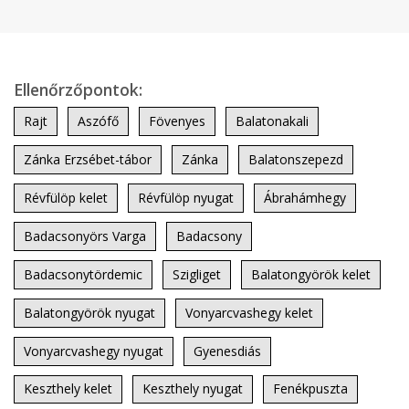
Ellenőrzőpontok:
Rajt
Aszófő
Fövenyes
Balatonakali
Zánka Erzsébet-tábor
Zánka
Balatonszepezd
Révfülöp kelet
Révfülöp nyugat
Ábrahámhegy
Badacsonyörs Varga
Badacsony
Badacsonytördemic
Szigliget
Balatongyörök kelet
Balatongyörök nyugat
Vonyarcvashegy kelet
Vonyarcvashegy nyugat
Gyenesdiás
Keszthely kelet
Keszthely nyugat
Fenékpuszta