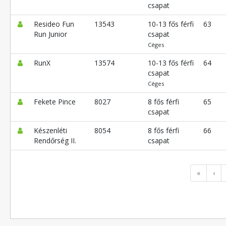
csapat
Resideo Fun
13543
10-13 fős férfi
63
Run Junior
csapat
Céges
RunX
13574
10-13 fős férfi
64
csapat
Céges
Fekete Pince
8027
8 fős férfi
65
csapat
Készenléti
8054
8 fős férfi
66
Rendőrség II.
csapat
«
‹