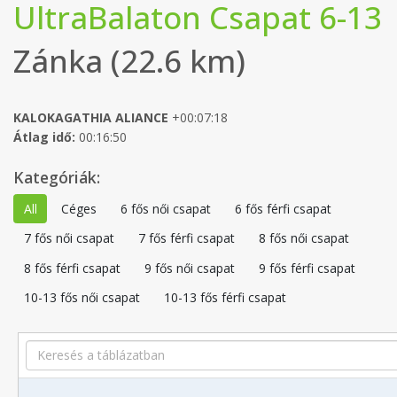
UltraBalaton Csapat 6-13
Zánka (22.6 km)
KALOKAGATHIA ALIANCE
+00:07:18
Átlag idő:
00:16:50
Kategóriák:
All
Céges
6 fős női csapat
6 fős férfi csapat
7 fős női csapat
7 fős férfi csapat
8 fős női csapat
8 fős férfi csapat
9 fős női csapat
9 fős férfi csapat
10-13 fős női csapat
10-13 fős férfi csapat
Search