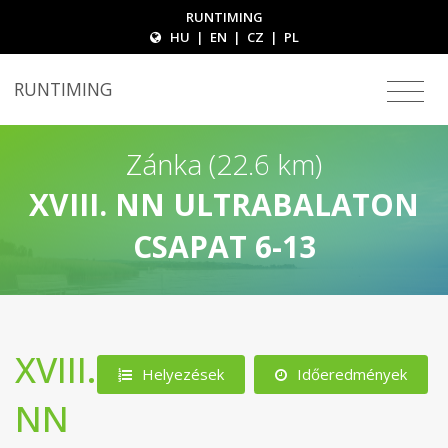
RUNTIMING
HU
|
EN
|
CZ
|
PL
RUNTIMING
Zánka (22.6 km)
XVIII. NN ULTRABALATON
CSAPAT 6-13
XVIII.
Helyezések
Időeredmények
NN