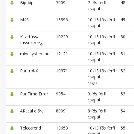
Bip-bip
7009
7 fős férfi
48
csapat
M46
13396
10-13 fős férfi
49
csapat
Kitartással
10229
10-13 fős férfi
50
fussuk meg!
csapat
mindsystem.hu
12121
10-13 fős férfi
51
csapat
Runtrol-X
10371
10-13 fős férfi
52
csapat
Céges
RunTime Error
9054
9 fős férfi
53
csapat
ARccal előre
8009
8 fős férfi
54
csapat
Telcotrend
13653
10-13 fős férfi
55
csapat