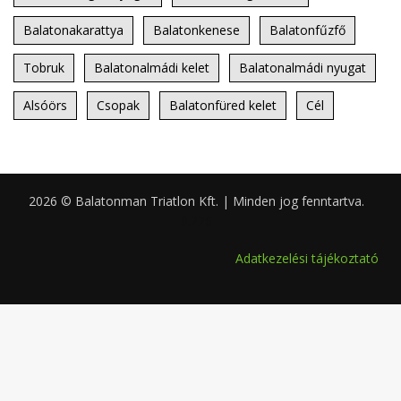
Balatonakarattya
Balatonkenese
Balatonfűzfő
Tobruk
Balatonalmádi kelet
Balatonalmádi nyugat
Alsóörs
Csopak
Balatonfüred kelet
Cél
2026 © Balatonman Triatlon Kft. | Minden jog fenntartva.
0.226
Adatkezelési tájékoztató