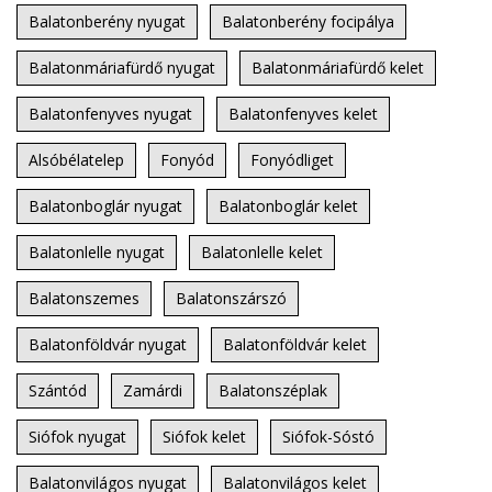
Balatonberény nyugat
Balatonberény focipálya
Balatonmáriafürdő nyugat
Balatonmáriafürdő kelet
Balatonfenyves nyugat
Balatonfenyves kelet
Alsóbélatelep
Fonyód
Fonyódliget
Balatonboglár nyugat
Balatonboglár kelet
Balatonlelle nyugat
Balatonlelle kelet
Balatonszemes
Balatonszárszó
Balatonföldvár nyugat
Balatonföldvár kelet
Szántód
Zamárdi
Balatonszéplak
Siófok nyugat
Siófok kelet
Siófok-Sóstó
Balatonvilágos nyugat
Balatonvilágos kelet