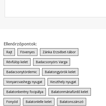
Ellenőrzőpontok:
Rajt
Fövenyes
Zánka Erzsébet-tábor
Révfülöp kelet
Badacsonyörs Varga
Badacsonytördemic
Balatongyörök kelet
Vonyarcvashegy nyugat
Keszthely nyugat
Balatonberény focipálya
Balatonmáriafürdő kelet
Fonyód
Balatonlelle kelet
Balatonszárszó