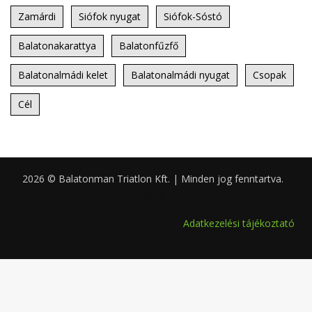
Zamárdi
Siófok nyugat
Siófok-Sóstó
Balatonakarattya
Balatonfűzfő
Balatonalmádi kelet
Balatonalmádi nyugat
Csopak
Cél
2026 © Balatonman Triatlon Kft. | Minden jog fenntartva.
0.078
Adatkezelési tájékoztató