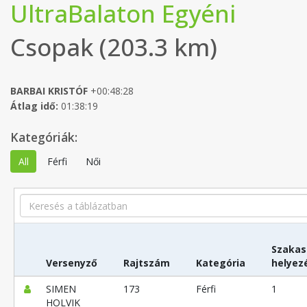
UltraBalaton Egyéni
Csopak (203.3 km)
BARBAI KRISTÓF
+00:48:28
Átlag idő:
01:38:19
Kategóriák:
All
Férfi
Női
Search
Szakas
Versenyző
Rajtszám
Kategória
helyez
SIMEN
173
Férfi
1
HOLVIK