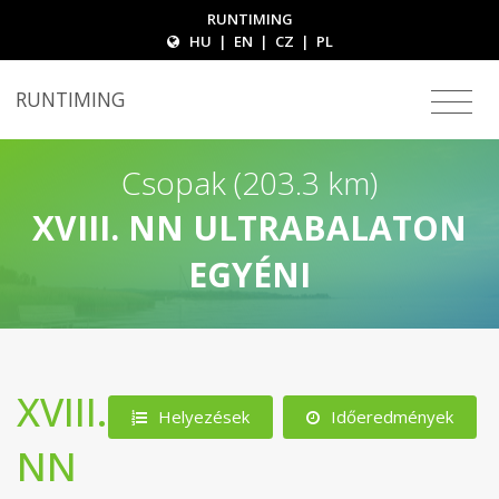
RUNTIMING
HU
|
EN
|
CZ
|
PL
RUNTIMING
Csopak (203.3 km)
XVIII. NN ULTRABALATON
EGYÉNI
XVIII.
Helyezések
Időeredmények
NN