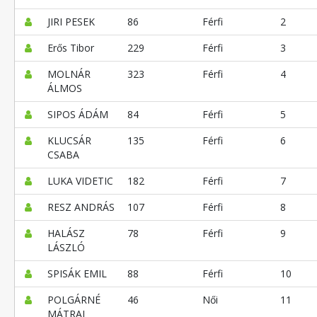
JIRI PESEK
86
Férfi
2
Erős Tibor
229
Férfi
3
MOLNÁR
323
Férfi
4
ÁLMOS
SIPOS ÁDÁM
84
Férfi
5
KLUCSÁR
135
Férfi
6
CSABA
LUKA VIDETIC
182
Férfi
7
RESZ ANDRÁS
107
Férfi
8
HALÁSZ
78
Férfi
9
LÁSZLÓ
SPISÁK EMIL
88
Férfi
10
POLGÁRNÉ
46
Női
11
MÁTRAI