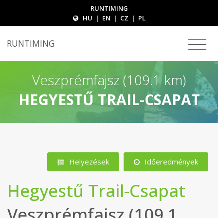
RUNTIMING
HU
|
EN
|
CZ
|
PL
RUNTIMING
Veszprémfajsz (109.1 km)
HEGYESTŰ TRAIL-CSAPAT
Helyezések
Időeredmények
Hegyestű Trail-Csapat
Veszprémfajsz (109.1