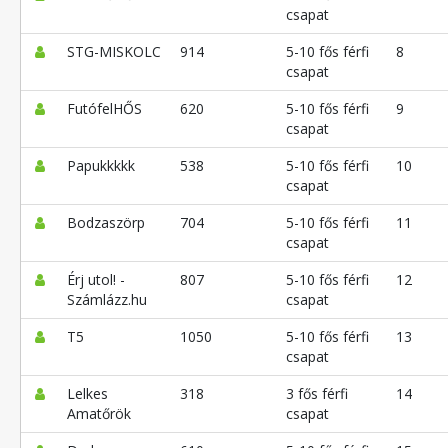
csapat
STG-MISKOLC
914
5-10 fős férfi
8
csapat
FutófelHŐS
620
5-10 fős férfi
9
csapat
Papukkkkk
538
5-10 fős férfi
10
csapat
Bodzaszörp
704
5-10 fős férfi
11
csapat
Érj utol! -
807
5-10 fős férfi
12
Számlázz.hu
csapat
T5
1050
5-10 fős férfi
13
csapat
Lelkes
318
3 fős férfi
14
Amatőrök
csapat