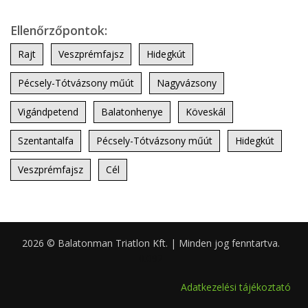
Ellenőrzőpontok:
Rajt
Veszprémfajsz
Hidegkút
Pécsely-Tótvázsony műút
Nagyvázsony
Vigándpetend
Balatonhenye
Köveskál
Szentantalfa
Pécsely-Tótvázsony műút
Hidegkút
Veszprémfajsz
Cél
2026 © Balatonman Triatlon Kft. | Minden jog fenntartva.
0.092
Adatkezelési tájékoztató