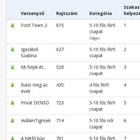
Szakas
Versenyző
Rajtszám
Kategória
helyez
Ford Team 2
615
5-10 fős férfi
1
csapat
Céges
Igazából
627
5-10 fős férfi
2
Szabina
csapat
Mi folyik itt...
529
5-10 fős férfi
3
csapat
Rutin meg az
435
4 fős férfi
4
évek
csapat
Privát DENSO
723
5-10 fős férfi
5
csapat
HullámTigrisek
714
5-10 fős női
6
csapat
A hétfő bűn
701
5-10 fős férfi
7