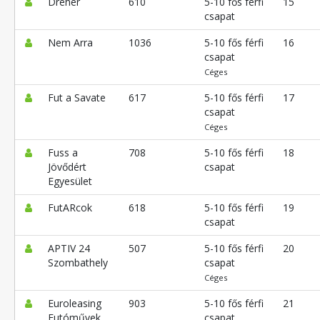
Dreher
610
5-10 fős férfi
15
csapat
Nem Arra
1036
5-10 fős férfi
16
csapat
Céges
Fut a Savate
617
5-10 fős férfi
17
csapat
Céges
Fuss a
708
5-10 fős férfi
18
Jövődért
csapat
Egyesület
FutARcok
618
5-10 fős férfi
19
csapat
APTIV 24
507
5-10 fős férfi
20
Szombathely
csapat
Céges
Euroleasing
903
5-10 fős férfi
21
Futóművek
csapat