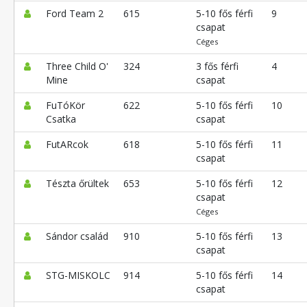
Ford Team 2
615
5-10 fős férfi
9
csapat
Céges
Three Child O'
324
3 fős férfi
4
Mine
csapat
FuTóKör
622
5-10 fős férfi
10
Csatka
csapat
FutARcok
618
5-10 fős férfi
11
csapat
Tészta őrültek
653
5-10 fős férfi
12
csapat
Céges
Sándor család
910
5-10 fős férfi
13
csapat
STG-MISKOLC
914
5-10 fős férfi
14
csapat