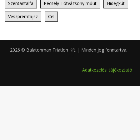
Szentantalfa
Pécsely-Tótvázsony műút
Hidegkút
Veszprémfajsz
Cél
2026 © Balatonman Triatlon Kft. | Minden jog fenntartva.
0.085
Adatkezelési tájékoztató