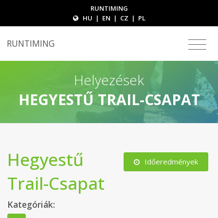
RUNTIMING
HU
|
EN
|
CZ
|
PL
RUNTIMING
Helyezések
HEGYESTŰ TRAIL-CSAPAT
Hegyestű
Időeredmények
Trail-Csapat
Kategóriák: