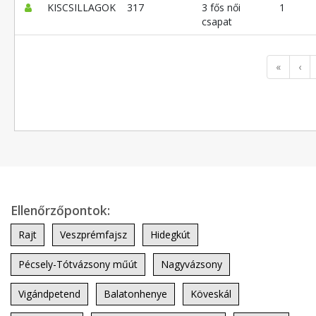
KISCSILLAGOK
317
3 fős női
1
csapat
«
‹
Ellenőrzőpontok:
Rajt
Veszprémfajsz
Hidegkút
Pécsely-Tótvázsony műút
Nagyvázsony
Vigándpetend
Balatonhenye
Köveskál