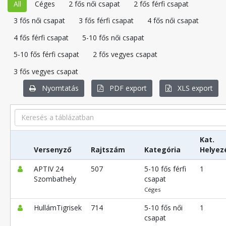
All
Céges
2 fős női csapat
2 fős férfi csapat
3 fős női csapat
3 fős férfi csapat
4 fős női csapat
4 fős férfi csapat
5-10 fős női csapat
5-10 fős férfi csapat
2 fős vegyes csapat
3 fős vegyes csapat
Nyomtatás
PDF export
XLS export
Search
Kat.
Versenyző
Rajtszám
Kategória
Helyez
APTIV 24
507
5-10 fős férfi
1
Szombathely
csapat
Céges
HullámTigrisek
714
5-10 fős női
1
csapat