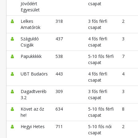
Jövődért
csapat
Egyesület
Lelkes
318
3 fős férfi
2
Amatőrök
csapat
Száguldó
437
4 fős férfi
3
Csigák
csapat
Papukkkkk
538
5-10 fős férfi
7
csapat
UBT Budaörs
443
4 fős férfi
4
csapat
Dagadtveréb
309
3 fős férfi
3
3.2
csapat
Követ az őz
634
5-10 fős férfi
8
he!
csapat
Hegyi Hetes
711
5-10 fős női
2
csapat