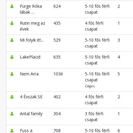
Fürge Róka
624
5-10 fős férfi
2
lábak …
csapat
Rutin meg az
435
4 fős férfi
1
évek
csapat
Mi folyik itt...
529
5-10 fős férfi
3
csapat
LakePlacid
635
5-10 fős férfi
4
csapat
Nem Arra
1036
5-10 fős férfi
5
csapat
Céges
4 Évszak SE
402
4 fős férfi
2
csapat
Antal family
304
3 fős férfi
1
csapat
Fuss a
708
5-10 fős férfi
6