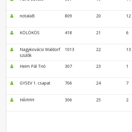
notalaB
809
20
12
KÖLÖKÖS
418
21
6
Nagykovácsi Waldorf
1013
22
13
szülők
Heim Pál Trió
307
23
1
GYSEV 1. csapat
706
24
7
HÁHHH
306
25
2