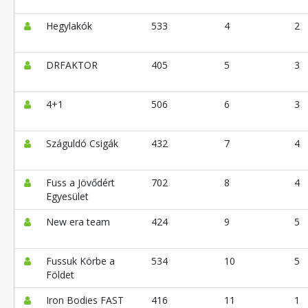
Hegylakók
533
4
2
DRFAKTOR
405
5
3
4+1
506
6
3
Száguldó Csigák
432
7
4
Fuss a Jövődért
702
8
4
Egyesület
New era team
424
9
5
Fussuk Körbe a
534
10
5
Földet
Iron Bodies FAST
416
11
1