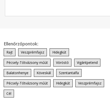
Ellenőrzőpontok:
Rajt
Veszprémfajsz
Hidegkút
Pécsely-Tótvázsony műút
Vöröstó
Vigántpetend
Balatonhenye
Köveskál
Szentantalfa
Pécsely-Tótvázsony műút
Hidegkút
Veszprémfajsz
Cél