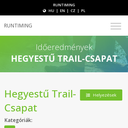
RUNTIMING
HU
|
EN
|
CZ
|
PL
RUNTIMING
Időeredmények
HEGYESTŰ TRAIL-CSAPAT
Hegyestű Trail-
Helyezések
Csapat
Kategóriák: