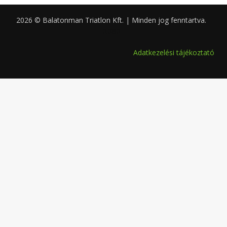
2026 © Balatonman Triatlon Kft. | Minden jog fenntartva.
0.080
Adatkezelési tájékoztató