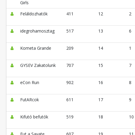
Girls
Feláldozhatók
411
12
2
idegrohamosztag
517
13
6
Kometa Grande
209
14
1
GYSEV Zakatolunk
707
15
7
eCon Run
902
16
8
FutARcok
611
17
9
Kifutó befutók
519
18
10
Fut a Savate
607
19
11