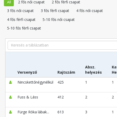
All
2 fős női csapat
2 fős férfi csapat
3 fős női csapat
3 fős férfi csapat
4 fős női csapat
4 fős férfi csapat
5-10 fős női csapat
5-10 fős férfi csapat
Search
Absz.
Ka
Versenyző
Rajtszám
helyezés
He
Nincskettőnégynélkül
425
1
1
Fuss & Láss
412
2
2
Fürge Róka lábak...
613
3
1