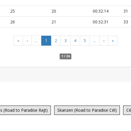
25
20
00:32:14
31
26
21
00:32:31
33
«
‹
...
1
2
3
4
5
...
›
»
1 / 24
s (Road to Paradise Rajt)
Skanzen (Road to Paradise Cél)
Cé