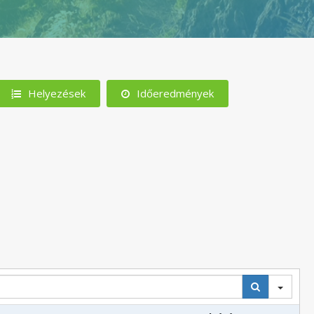
Helyezések
Időeredmények