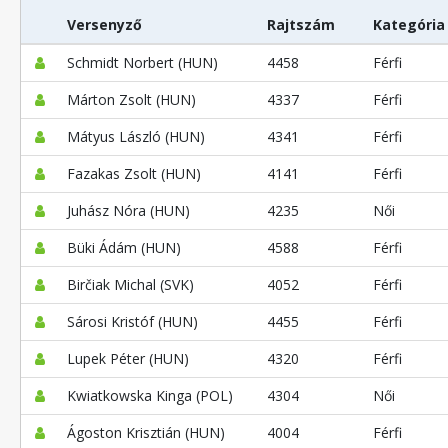
Versenyző
Rajtszám
Kategória
Schmidt Norbert (HUN)
4458
Férfi
Márton Zsolt (HUN)
4337
Férfi
Mátyus László (HUN)
4341
Férfi
Fazakas Zsolt (HUN)
4141
Férfi
Juhász Nóra (HUN)
4235
Női
Büki Ádám (HUN)
4588
Férfi
Birčiak Michal (SVK)
4052
Férfi
Sárosi Kristóf (HUN)
4455
Férfi
Lupek Péter (HUN)
4320
Férfi
Kwiatkowska Kinga (POL)
4304
Női
Ágoston Krisztián (HUN)
4004
Férfi