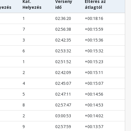
Kat.
Verseny
Eltérés az
yezés
Helyezés
idő
átlagtól
1
02:36:20
+00:18:16
7
02:56:38
+00:15:59
3
02:42:35
+00:15:36
6
02:53:32
+00:15:32
1
02:51:52
+00:15:23
2
02:42:09
+00:15:11
4
02:45:07
+00:15:07
5
02:47:11
+00:14:56
8
02:57:47
+00:14:53
2
03:00:53
+00:14:02
9
02:57:59
+00:13:57