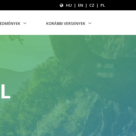
HU
|
EN
|
CZ
|
PL
REDMÉNYEK
KORÁBBI VERSENYEK
L