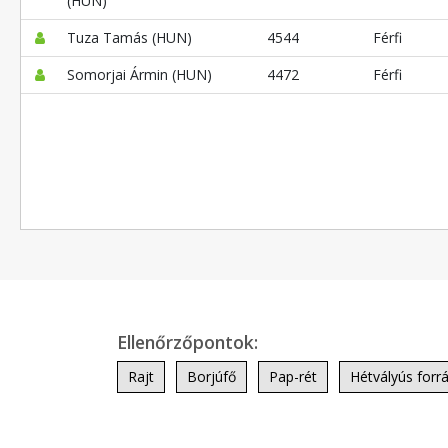
(HUN)
Tuza Tamás (HUN)
4544
Férfi
Somorjai Ármin (HUN)
4472
Férfi
Ellenőrzőpontok:
Rajt
Borjúfő
Pap-rét
Hétvályús forrá