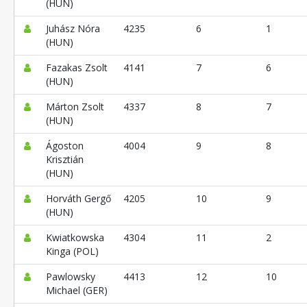
(HUN)
Juhász Nóra
4235
6
1
(HUN)
Fazakas Zsolt
4141
7
6
(HUN)
Márton Zsolt
4337
8
7
(HUN)
Ágoston
4004
9
8
Krisztián
(HUN)
Horváth Gergő
4205
10
9
(HUN)
Kwiatkowska
4304
11
2
Kinga (POL)
Pawlowsky
4413
12
10
Michael (GER)