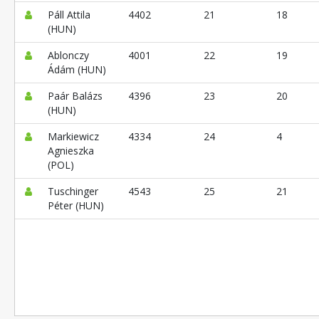
Páll Attila
4402
21
18
(HUN)
Ablonczy
4001
22
19
Ádám (HUN)
Paár Balázs
4396
23
20
(HUN)
Markiewicz
4334
24
4
Agnieszka
(POL)
Tuschinger
4543
25
21
Péter (HUN)