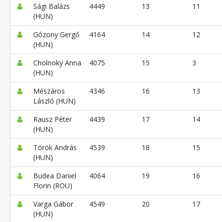
Sági Balázs
4449
13
11
(HUN)
Gózony Gergő
4164
14
12
(HUN)
Cholnoky Anna
4075
15
3
(HUN)
Mészáros
4346
16
13
László (HUN)
Rausz Péter
4439
17
14
(HUN)
Török András
4539
18
15
(HUN)
Budea Daniel
4064
19
16
Florin (ROU)
Varga Gábor
4549
20
17
(HUN)