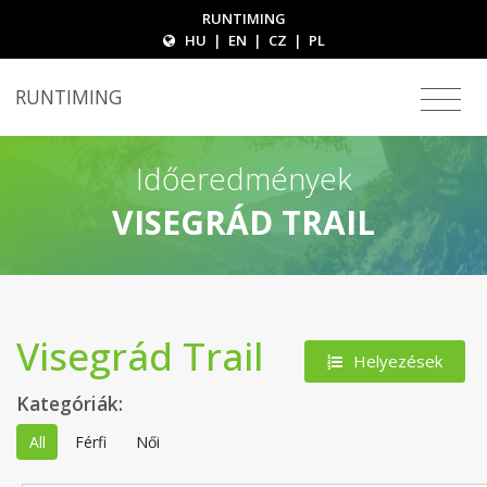
RUNTIMING
HU
|
EN
|
CZ
|
PL
RUNTIMING
Időeredmények
VISEGRÁD TRAIL
Visegrád Trail
Helyezések
Kategóriák:
All
Férfi
Női