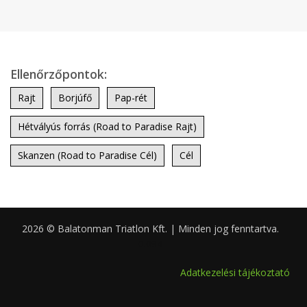
Ellenőrzőpontok:
Rajt
Borjúfő
Pap-rét
Hétvályús forrás (Road to Paradise Rajt)
Skanzen (Road to Paradise Cél)
Cél
2026 © Balatonman Triatlon Kft. | Minden jog fenntartva.
0.094
Adatkezelési tájékoztató