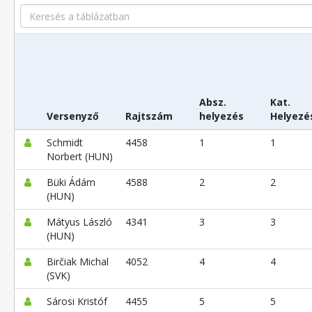
Search
Absz.
Kat.
Versenyző
Rajtszám
helyezés
Helyezé
Schmidt
4458
1
1
Norbert (HUN)
Büki Ádám
4588
2
2
(HUN)
Mátyus László
4341
3
3
(HUN)
Birčiak Michal
4052
4
4
(SVK)
Sárosi Kristóf
4455
5
5