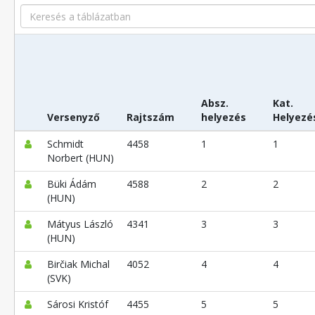
Search
Absz.
Kat.
Versenyző
Rajtszám
helyezés
Helyezé
Schmidt
4458
1
1
Norbert (HUN)
Büki Ádám
4588
2
2
(HUN)
Mátyus László
4341
3
3
(HUN)
Birčiak Michal
4052
4
4
(SVK)
Sárosi Kristóf
4455
5
5