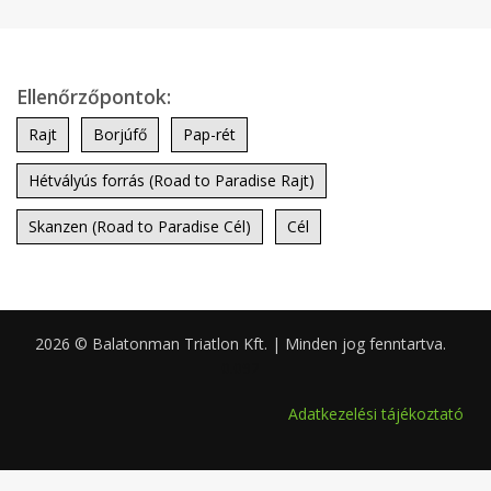
Ellenőrzőpontok:
Rajt
Borjúfő
Pap-rét
Hétvályús forrás (Road to Paradise Rajt)
Skanzen (Road to Paradise Cél)
Cél
2026 © Balatonman Triatlon Kft. | Minden jog fenntartva.
0.092
Adatkezelési tájékoztató