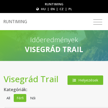
RUNTIMING
HU
|
EN
|
CZ
|
PL
RUNTIMING
Időeredmények
VISEGRÁD TRAIL
Visegrád Trail
Helyezések
Kategóriák:
All
Férfi
Női