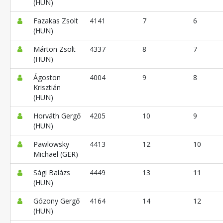
(HUN)
Fazakas Zsolt
4141
7
6
(HUN)
Márton Zsolt
4337
8
7
(HUN)
Ágoston
4004
9
8
Krisztián
(HUN)
Horváth Gergő
4205
10
9
(HUN)
Pawlowsky
4413
12
10
Michael (GER)
Sági Balázs
4449
13
11
(HUN)
Gózony Gergő
4164
14
12
(HUN)