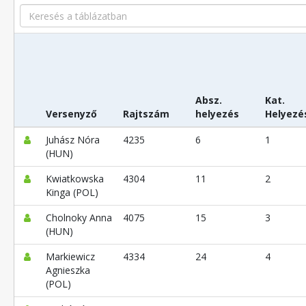
Search
Absz.
Kat.
Versenyző
Rajtszám
helyezés
Helyezé
Juhász Nóra
4235
6
1
(HUN)
Kwiatkowska
4304
11
2
Kinga (POL)
Cholnoky Anna
4075
15
3
(HUN)
Markiewicz
4334
24
4
Agnieszka
(POL)