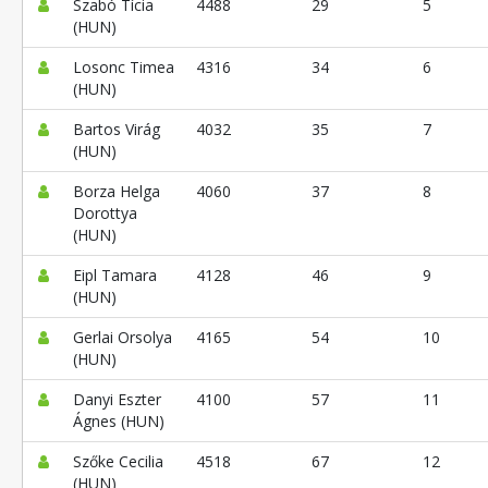
Szabó Tícia
4488
29
5
(HUN)
Losonc Timea
4316
34
6
(HUN)
Bartos Virág
4032
35
7
(HUN)
Borza Helga
4060
37
8
Dorottya
(HUN)
Eipl Tamara
4128
46
9
(HUN)
Gerlai Orsolya
4165
54
10
(HUN)
Danyi Eszter
4100
57
11
Ágnes (HUN)
Szőke Cecilia
4518
67
12
(HUN)