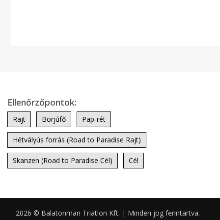
Ellenőrzőpontok:
Rajt
Borjúfő
Pap-rét
Hétvályús forrás (Road to Paradise Rajt)
Skanzen (Road to Paradise Cél)
Cél
2026 © Balatonman Triatlon Kft. | Minden jog fenntartva.