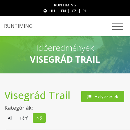
RUNTIMING
HU
|
EN
|
CZ
|
PL
RUNTIMING
Időeredmények
VISEGRÁD TRAIL
Visegrád Trail
Helyezések
Kategóriák:
All
Férfi
Női