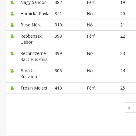
Nagy Sándor
382
Férfi
19
Hornická Pavla
341
Női
20
Bese Nóra
310
Női
21
Rebbenszki
398
Férfi
22
Gábor
Rechnitzerné
399
Női
23
Ràcz Krisztina
Baráth
306
Női
24
Krisztina
Trosin Moisei
413
Férfi
25
«