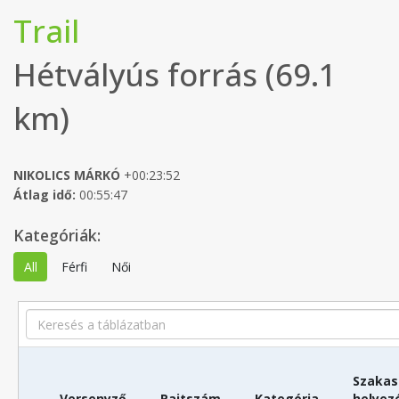
Trail
Hétvályús forrás (69.1
km)
NIKOLICS MÁRKÓ
+00:23:52
Átlag idő:
00:55:47
Kategóriák:
All
Férfi
Női
Search
Szakas
Versenyző
Rajtszám
Kategória
helyez