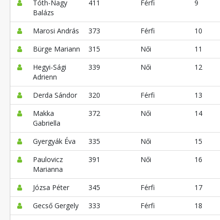
Tóth-Nagy
411
Férfi
9
Balázs
Marosi András
373
Férfi
10
Bürge Mariann
315
Női
11
Hegyi-Sági
339
Női
12
Adrienn
Derda Sándor
320
Férfi
13
Makka
372
Női
14
Gabriella
Gyergyák Éva
335
Női
15
Paulovicz
391
Női
16
Marianna
Józsa Péter
345
Férfi
17
Gecső Gergely
333
Férfi
18