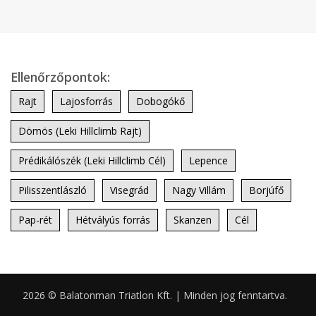
Ellenőrzőpontok:
Rajt
Lajosforrás
Dobogókő
Dömös (Leki Hillclimb Rajt)
Prédikálószék (Leki Hillclimb Cél)
Lepence
Pilisszentlászló
Visegrád
Nagy Villám
Borjúfő
Pap-rét
Hétvályús forrás
Skanzen
Cél
2026 © Balatonman Triatlon Kft. | Minden jog fenntartva.
0.061