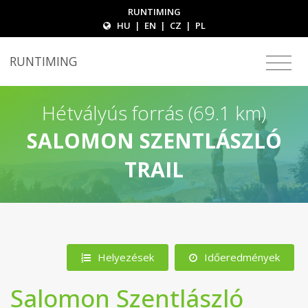
RUNTIMING
HU
|
EN
|
CZ
|
PL
RUNTIMING
Hétvályús forrás (69.1 km)
SALOMON SZENTLÁSZLÓ
TRAIL
Helyezések
Időeredmények
Salomon Szentlászló