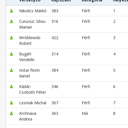
Nikolics Márkó
383
Férfi
1
Curuciuc Silviu-
316
Férfi
2
Marian
Wróblewski
422
Férfi
3
Robert
Bugáň
314
Férfi
4
Vendelín
notar florin
384
Férfi
5
daniel
Kádár-
346
Férfi
6
Csoboth Péter
Lesniak Michal
367
Férfi
7
Krchnava
363
Női
8
Andrea