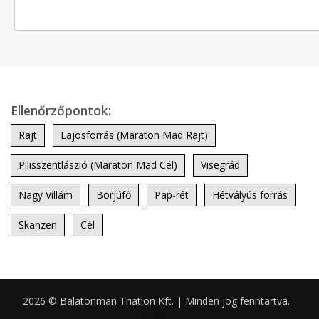
Ellenőrzőpontok:
Rajt
Lajosforrás (Maraton Mad Rajt)
Pilisszentlászló (Maraton Mad Cél)
Visegrád
Nagy Villám
Borjúfő
Pap-rét
Hétvályús forrás
Skanzen
Cél
2026 © Balatonman Triatlon Kft. | Minden jog fenntartva.
0.055