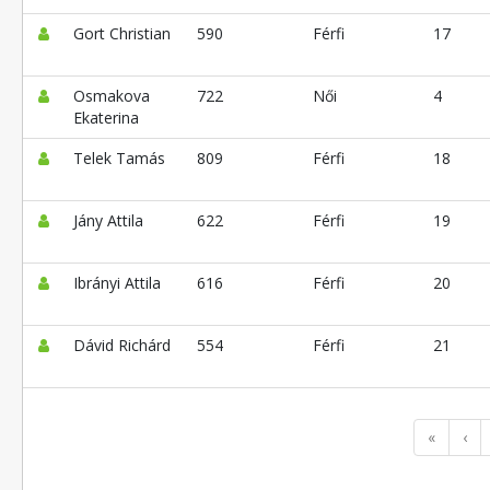
Gort Christian
590
Férfi
17
Osmakova
722
Női
4
Ekaterina
Telek Tamás
809
Férfi
18
Jány Attila
622
Férfi
19
Ibrányi Attila
616
Férfi
20
Dávid Richárd
554
Férfi
21
«
‹