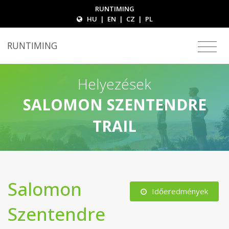
RUNTIMING
HU
|
EN
|
CZ
|
PL
RUNTIMING
Helyezések
SALOMON SZENTENDRE
TRAIL
Salomon
Időeredmények
Szentendre