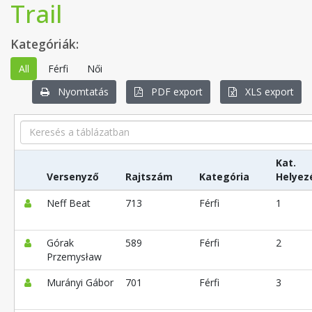
Trail
Kategóriák:
All
Férfi
Női
Nyomtatás
PDF export
XLS export
Search
Kat.
Versenyző
Rajtszám
Kategória
Helyez
Neff Beat
713
Férfi
1
Górak
589
Férfi
2
Przemysław
Murányi Gábor
701
Férfi
3