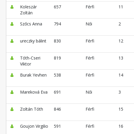
Koleszár
657
Férfi
11
Zoltán
Szőcs Anna
794
Női
2
ureczky bálint
830
Férfi
12
Tóth-Cseri
819
Férfi
13
Viktor
Burak Yevhen
538
Férfi
14
Mareková Eva
691
Női
3
Zoltán Tóth
846
Férfi
15
Goujon Virgilio
591
Férfi
16