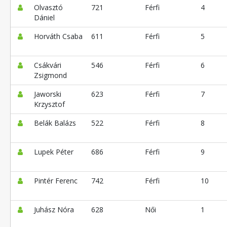
Olvasztó
721
Férfi
4
Dániel
Horváth Csaba
611
Férfi
5
Csákvári
546
Férfi
6
Zsigmond
Jaworski
623
Férfi
7
Krzysztof
Belák Balázs
522
Férfi
8
Lupek Péter
686
Férfi
9
Pintér Ferenc
742
Férfi
10
Juhász Nóra
628
Női
1