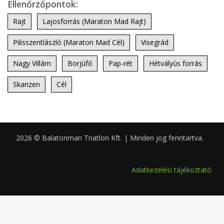
Ellenőrzőpontok:
Rajt
Lajosforrás (Maraton Mad Rajt)
Pilisszentlászló (Maraton Mad Cél)
Visegrád
Nagy Villám
Borjúfő
Pap-rét
Hétvályús forrás
Skanzen
Cél
2026 © Balatonman Triatlon Kft. | Minden jog fenntartva.
0.073
Adatkezelési tájékoztató