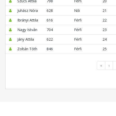
Szücs Attila
798
Férfi
20
Juhász Nóra
628
Női
21
Ibrányi Attila
616
Férfi
22
Nagy István
704
Férfi
23
Jány Attila
622
Férfi
24
Zoltán Tóth
846
Férfi
25
«
‹