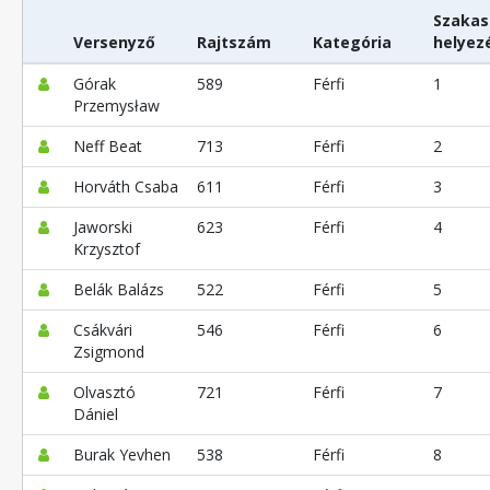
Szakas
Versenyző
Rajtszám
Kategória
helyez
Górak
589
Férfi
1
Przemysław
Neff Beat
713
Férfi
2
Horváth Csaba
611
Férfi
3
Jaworski
623
Férfi
4
Krzysztof
Belák Balázs
522
Férfi
5
Csákvári
546
Férfi
6
Zsigmond
Olvasztó
721
Férfi
7
Dániel
Burak Yevhen
538
Férfi
8