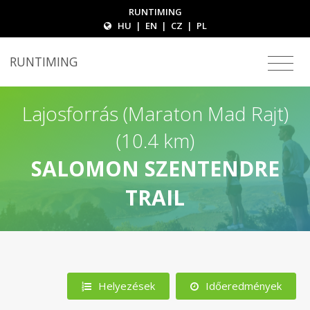
RUNTIMING
HU
|
EN
|
CZ
|
PL
RUNTIMING
Lajosforrás (Maraton Mad Rajt)
(10.4 km)
SALOMON SZENTENDRE
TRAIL
Helyezések
Időeredmények