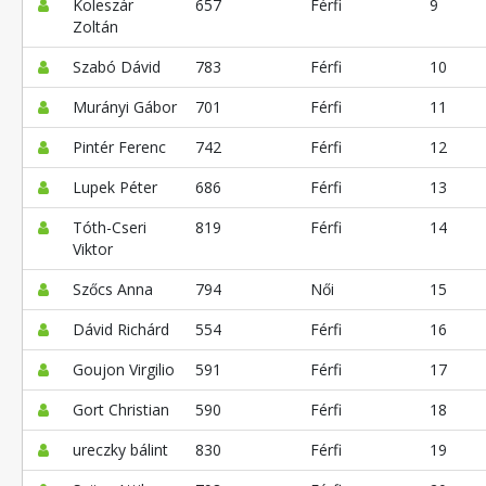
Koleszár
657
Férfi
9
Zoltán
Szabó Dávid
783
Férfi
10
Murányi Gábor
701
Férfi
11
Pintér Ferenc
742
Férfi
12
Lupek Péter
686
Férfi
13
Tóth-Cseri
819
Férfi
14
Viktor
Szőcs Anna
794
Női
15
Dávid Richárd
554
Férfi
16
Goujon Virgilio
591
Férfi
17
Gort Christian
590
Férfi
18
ureczky bálint
830
Férfi
19