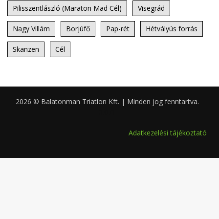
Pilisszentlászló (Maraton Mad Cél)
Visegrád
Nagy Villám
Borjúfő
Pap-rét
Hétvályús forrás
Skanzen
Cél
2026 © Balatonman Triatlon Kft. | Minden jog fenntartva.
0.071
Adatkezelési tájékoztató