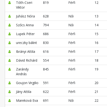
Tóth-Cseri
819
Férfi
12
Viktor
Juhász Nóra
628
Női
13
Szőcs Anna
794
Női
14
Lupek Péter
686
Férfi
15
ureczky bálint
830
Férfi
16
Ibrányi Attila
616
Férfi
17
Dávid Richárd
554
Férfi
18
Zarándy
845
Férfi
19
András
Goujon Virgilio
591
Férfi
20
Jány Attila
622
Férfi
21
Mareková Eva
691
Női
22