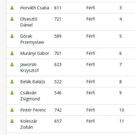
Horváth Csaba
611
Férfi
3
Olvasztó
721
Férfi
4
Dániel
Górak
589
Férfi
5
Przemysław
Murányi Gábor
701
Férfi
6
Jaworski
623
Férfi
7
Krzysztof
Belák Balázs
522
Férfi
8
Csákvári
546
Férfi
9
Zsigmond
Pintér Ferenc
742
Férfi
10
Koleszár
657
Férfi
11
Zoltán