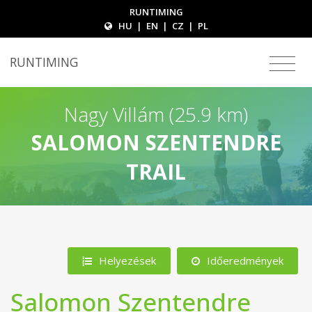
RUNTIMING
HU
|
EN
|
CZ
|
PL
RUNTIMING
Nagy Villám (25.9 km)
SALOMON SZENTENDRE
TRAIL
Helyezések
Időeredmények
Salomon Szentendre