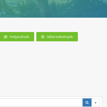
Helyezések
Időeredmények