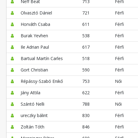
Neff Beat
713
Férfi
Olvasztó Dániel
721
Férfi
Horváth Csaba
611
Férfi
Burak Yevhen
538
Férfi
Ile Adrian Paul
617
Férfi
Bartual Martín Carles
518
Férfi
Gort Christian
590
Férfi
Répássy-Szabó Enikő
753
Női
Jány Attila
622
Férfi
Szántó Nelli
788
Női
ureczky bálint
830
Férfi
Zoltán Tóth
846
Férfi