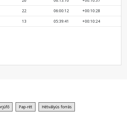
26
06:13:10
+00:10:37
22
06:00:12
+00:10:28
13
05:39:41
+00:10:24
rjúfő
Pap-rét
Hétvályús forrás