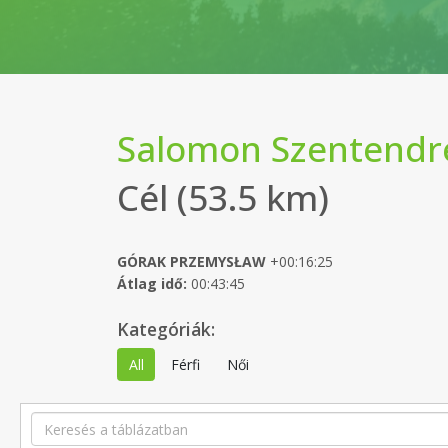
Salomon Szentendre
Cél (53.5 km)
GÓRAK PRZEMYSŁAW
+00:16:25
Átlag idő:
00:43:45
Kategóriák:
All
Férfi
Női
Search