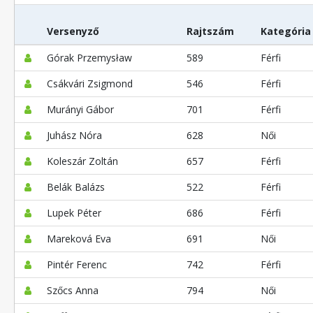
Versenyző
Rajtszám
Kategória
Górak Przemysław
589
Férfi
Csákvári Zsigmond
546
Férfi
Murányi Gábor
701
Férfi
Juhász Nóra
628
Női
Koleszár Zoltán
657
Férfi
Belák Balázs
522
Férfi
Lupek Péter
686
Férfi
Mareková Eva
691
Női
Pintér Ferenc
742
Férfi
Szőcs Anna
794
Női