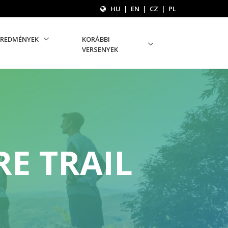
HU
|
EN
|
CZ
|
PL
EREDMÉNYEK
KORÁBBI
VERSENYEK
E TRAIL