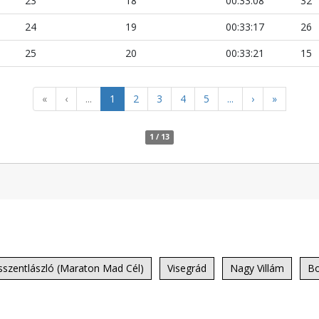
23
18
00:33:08
32
24
19
00:33:17
26
25
20
00:33:21
15
«
‹
...
1
2
3
4
5
...
›
»
1 / 13
isszentlászló (Maraton Mad Cél)
Visegrád
Nagy Villám
Bo