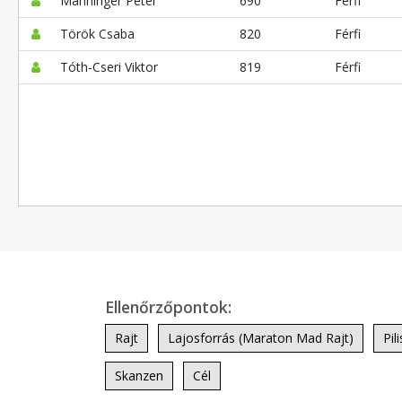
Manninger Péter
690
Férfi
Török Csaba
820
Férfi
Tóth-Cseri Viktor
819
Férfi
Ellenőrzőpontok:
Rajt
Lajosforrás (Maraton Mad Rajt)
Pil
Skanzen
Cél