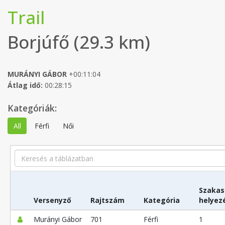
Trail
Borjúfő (29.3 km)
MURÁNYI GÁBOR
+00:11:04
Átlag idő:
00:28:15
Kategóriák:
All
Férfi
Női
Search
Szakas
Versenyző
Rajtszám
Kategória
helyez
Murányi Gábor
701
Férfi
1