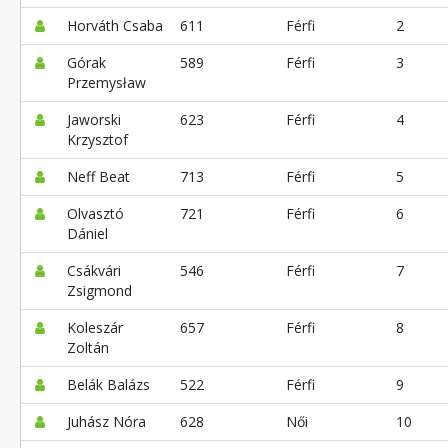
Horváth Csaba
611
Férfi
2
Górak
589
Férfi
3
Przemysław
Jaworski
623
Férfi
4
Krzysztof
Neff Beat
713
Férfi
5
Olvasztó
721
Férfi
6
Dániel
Csákvári
546
Férfi
7
Zsigmond
Koleszár
657
Férfi
8
Zoltán
Belák Balázs
522
Férfi
9
Juhász Nóra
628
Női
10