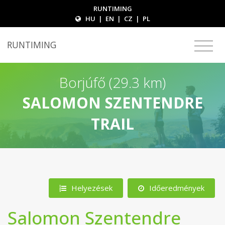
RUNTIMING
HU
|
EN
|
CZ
|
PL
RUNTIMING
Borjúfő (29.3 km)
SALOMON SZENTENDRE
TRAIL
Helyezések
Időeredmények
Salomon Szentendre