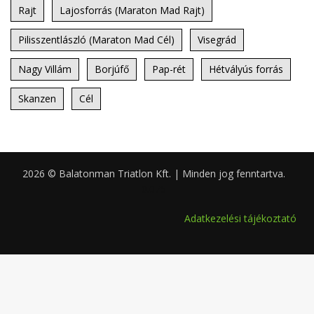
Rajt
Lajosforrás (Maraton Mad Rajt)
Pilisszentlászló (Maraton Mad Cél)
Visegrád
Nagy Villám
Borjúfő
Pap-rét
Hétvályús forrás
Skanzen
Cél
2026 © Balatonman Triatlon Kft. | Minden jog fenntartva.
0.075
Adatkezelési tájékoztató