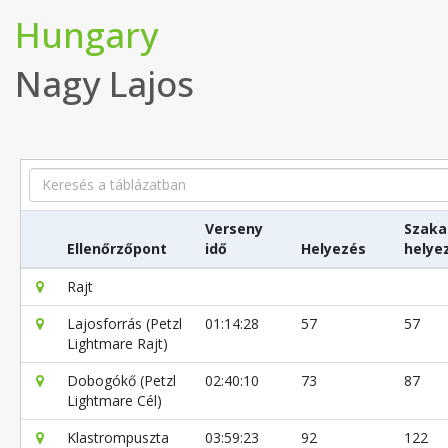
Hungary
Nagy Lajos
Search
Verseny
Szaka
Ellenőrzőpont
idő
Helyezés
helye
Rajt
Lajosforrás (Petzl
01:14:28
57
57
Lightmare Rajt)
Dobogókő (Petzl
02:40:10
73
87
Lightmare Cél)
Klastrompuszta
03:59:23
92
122