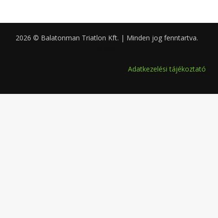
2026 © Balatonman Triatlon Kft. | Minden jog fenntartva.
0.063
Adatkezelési tájékoztató