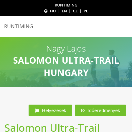
RUNTIMING
HU
|
EN
|
CZ
|
PL
RUNTIMING
Nagy Lajos
SALOMON ULTRA-TRAIL
HUNGARY
Helyezések
Időeredmények
Salomon Ultra-Trail