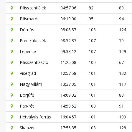
Pilisszentlélek
04:57:06
82
80
Pilismarót
06:19:00
95
94
Dömös
08:08:37
105
124
Prédikálószék
08:52:37
107
79
Lepence
09:33:12
107
129
Pilisszentlászló
11:25:08
100
67
Visegrád
12:57:58
101
132
Nagy Villám
13:37:05
101
117
Borjúfő
14:09:32
101
88
Pap-rét
14:59:52
100
91
Hétvályús forrás
16:04:57
101
109
Skanzen
17:56:35
103
128